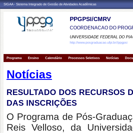
SIGAA - Sistema Integrado de Gestão de Atividades Acadêmicas
PPGPSI/CMRV
COORDENACAO DO PROGR
UNIVERSIDADE FEDERAL DO PIA
http://www.posgraduacao.ufpi.br//ppgpsi
Programa
Ensino
Calendário
Processos Seletivos
Notícias
Doc
Notícias
RESULTADO DOS RECURSOS D
DAS INSCRIÇÕES
O Programa de Pós-Graduaçã
Reis Velloso, da Universid