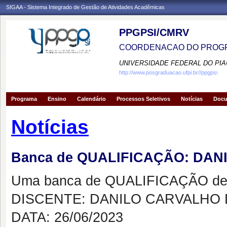
SIGAA - Sistema Integrado de Gestão de Atividades Acadêmicas
PPGPSI/CMRV
COORDENACAO DO PROGR
UNIVERSIDADE FEDERAL DO PIA
http://www.posgraduacao.ufpi.br//ppgpsi
Programa
Ensino
Calendário
Processos Seletivos
Notícias
Doc
Notícias
Banca de QUALIFICAÇÃO: DAN
Uma banca de QUALIFICAÇÃO de 
DISCENTE: DANILO CARVALHO 
DATA: 26/06/2023