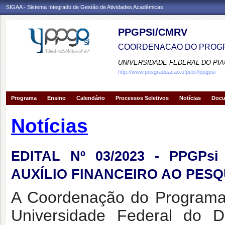
SIGAA - Sistema Integrado de Gestão de Atividades Acadêmicas
PPGPSI/CMRV
COORDENACAO DO PROGR
UNIVERSIDADE FEDERAL DO PIA
http://www.posgraduacao.ufpi.br//ppgpsi
Programa
Ensino
Calendário
Processos Seletivos
Notícias
Doc
Notícias
EDITAL Nº 03/2023 - PPGPs
AUXÍLIO FINANCEIRO AO PES
A Coordenação do Programa
Universidade Federal do 