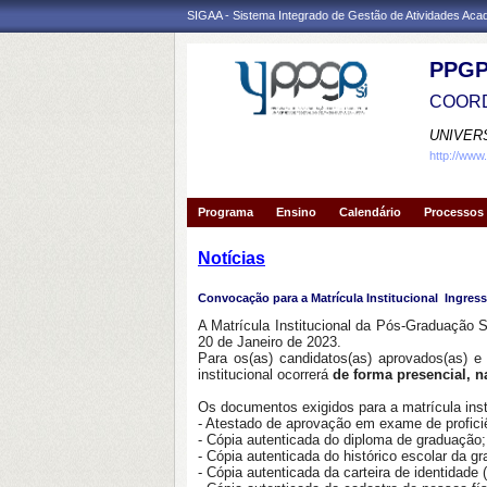
SIGAA - Sistema Integrado de Gestão de Atividades Ac
PPGP
COORD
UNIVER
http://www
Programa
Ensino
Calendário
Processos 
Notícias
Convocação para a Matrícula Institucional  Ingress
A Matrícula Institucional da Pós-Graduação S
20 de Janeiro de 2023.
Para os(as) candidatos(as) aprovados(as) e 
institucional ocorrerá
de forma presencial,
Os documentos exigidos para a matrícula inst
- Atestado de aprovação em exame de profici
- Cópia autenticada do diploma de graduação;
- Cópia autenticada do histórico escolar da g
- Cópia autenticada da carteira de identidade (r