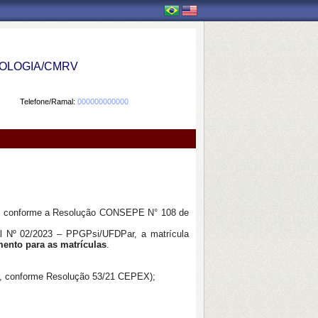
OLOGIA/CMRV
Telefone/Ramal:
000000000000
, conforme a Resolução CONSEPE N° 108 de
ital Nº 02/2023 – PPGPsi/UFDPar, a matrícula
mento
para as matrículas
.
ior, conforme Resolução 53/21 CEPEX);