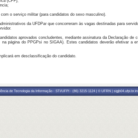
sica (CPF);
ncia;
o com o serviço militar (para candidatos do sexo masculino).
administrativos da UFDPar que concorreram às vagas destinadas para servido
rvidor.
s candidatos aprovados concludentes, mediante assinatura da Declaração d
, na página do PPGPsi no SIGAA). Estes candidatos deverão efetivar a 
implicará em desclassificação do candidato.
ência de Tecnologia da Informação - STI/UFPI - (86) 3215-1124 | © UFRN | sigjb04.ufpi.br.i