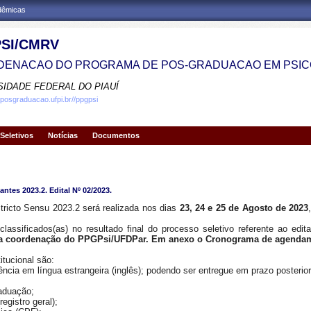
adêmicas
SI/CMRV
ENACAO DO PROGRAMA DE POS-GRADUACAO EM PSIC
SIDADE FEDERAL DO PIAUÍ
.posgraduacao.ufpi.br//ppgpsi
Seletivos
Notícias
Documentos
antes 2023.2. Edital Nº 02/2023.
tricto Sensu 2023.2 será realizada nos dias
23, 24 e 25 de Agosto de 2023
classificados(as) no resultado final do processo seletivo referente ao ed
 na coordenação do PPGPsi/UFDPar
. E
m anexo o Cronograma de agenda
itucional são:
ência em língua estrangeira (inglês); podendo ser entregue em prazo poster
raduação;
egistro geral);