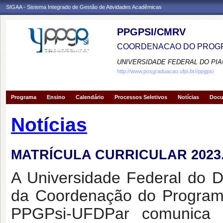
SIGAA - Sistema Integrado de Gestão de Atividades Acadêmicas
PPGPSI/CMRV
COORDENACAO DO PROGR
UNIVERSIDADE FEDERAL DO PIA
http://www.posgraduacao.ufpi.br//ppgpsi
Programa
Ensino
Calendário
Processos Seletivos
Notícias
Doc
Notícias
MATRÍCULA CURRICULAR 2023
A Universidade Federal do 
da Coordenação do Program
PPGPsi-UFDPar comunica 