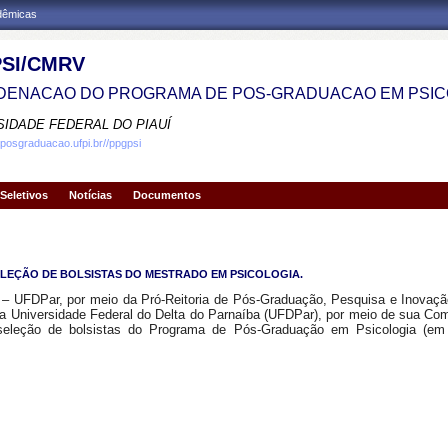
adêmicas
SI/CMRV
ENACAO DO PROGRAMA DE POS-GRADUACAO EM PSIC
SIDADE FEDERAL DO PIAUÍ
.posgraduacao.ufpi.br//ppgpsi
Seletivos
Notícias
Documentos
E SELEÇÃO DE BOLSISTAS DO MESTRADO EM PSICOLOGIA.
a – UFDPar, por meio da Pró-Reitoria de Pós-Graduação, Pesquisa e Inov
 Universidade Federal do Delta do Parnaíba (UFDPar), por meio de sua Comi
 seleção de bolsistas do Programa de Pós-Graduação em Psicologia (em