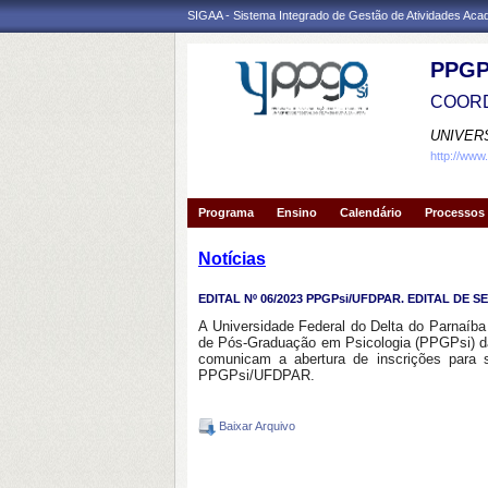
SIGAA - Sistema Integrado de Gestão de Atividades Ac
PPGP
COORD
UNIVER
http://www
Programa
Ensino
Calendário
Processos 
Notícias
EDITAL Nº 06/2023 PPGPsi/UFDPAR. EDITAL D
A Universidade Federal do Delta do Parnaíb
de Pós-Graduação em Psicologia (PPGPsi) da
comunicam a abertura de inscrições para
PPGPsi/UFDPAR.
Baixar Arquivo