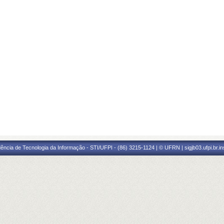
ência de Tecnologia da Informação - STI/UFPI - (86) 3215-1124 | © UFRN | sigjb03.ufpi.br.i