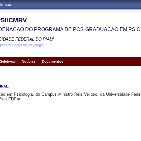
adêmicas
SI/CMRV
ENACAO DO PROGRAMA DE POS-GRADUACAO EM PSIC
SIDADE FEDERAL DO PIAUÍ
.posgraduacao.ufpi.br//ppgpsi
Seletivos
Notícias
Documentos
FINAL.
 em Psicologia, do Campus Ministro Reis Velloso, da Universidade Federa
Psi-UFDPar.