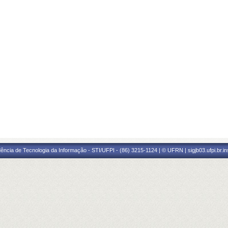
ência de Tecnologia da Informação - STI/UFPI - (86) 3215-1124 | © UFRN | sigjb03.ufpi.br.i