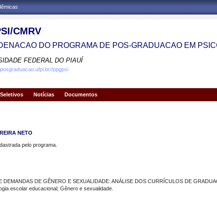
adêmicas
SI/CMRV
ENACAO DO PROGRAMA DE POS-GRADUACAO EM PSIC
SIDADE FEDERAL DO PIAUÍ
.posgraduacao.ufpi.br//ppgpsi
Seletivos
Notícias
Documentos
EREIRA NETO
strada pelo programa.
 E DEMANDAS DE GÊNERO E SEXUALIDADE: ANÁLISE DOS CURRÍCULOS DE GRADU
ia escolar educacional; Gênero e sexualidade.