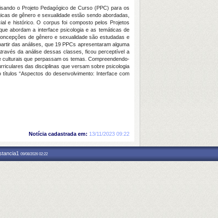
alisando o Projeto Pedagógico de Curso (PPC) para os
ógicas de gênero e sexualidade estão sendo abordadas,
al e histórico. O corpus foi composto pelos Projetos
 que abordam a interface psicologia e as temáticas de
 concepções de gênero e sexualidade são estudadas e
 partir das análises, que 19 PPCs apresentaram alguma
ravés da análise dessas classes, ficou perceptível a
s e culturais que perpassam os temas. Compreendendo-
riculares das disciplinas que versam sobre psicologia
o títulos “Aspectos do desenvolvimento: Interface com
Notícia cadastrada em:
13/11/2023 09:22
nstancia1
09/08/2026 02:22