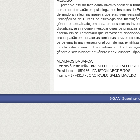
RESUMO:
O presente estudo traz como objetivo analisar a for
cursos de formação em psicologia nos Institutos de E
de modo a refletir na maneira que elas vêm versando
Pedagógicos de Cursos de psicologia das Instituições
gênero e sexualidade, em cada um dos cursos invest
discutidas, assim como investigar quais os principai
citação em seu ementário que estivessem relacionado
preocupação em debater as temáticas através de uma 
os de uma forma interseccional com demais temáticas 
escolar educacional e desenvolvimento das Instituiçõ
gênero e sexualidade” e “Gênero e sexualidade: Tópico
MEMBROS DA BANCA:
Externo à Instituição - BRENO DE OLIVEIRA FERREI
Presidente - 1859186 - FAUSTON NEGREIROS
Interno - 1774313 - JOAO PAULO SALES MACEDO
SIGAA | Superintend