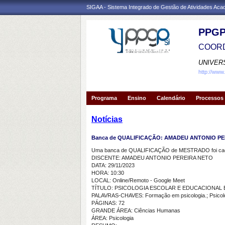
SIGAA - Sistema Integrado de Gestão de Atividades Ac
PPGP
COORD
UNIVER
http://www
Programa
Ensino
Calendário
Processos 
Notícias
Banca de QUALIFICAÇÃO: AMADEU ANTONIO P
Uma banca de QUALIFICAÇÃO de MESTRADO foi cada
DISCENTE: AMADEU ANTONIO PEREIRA NETO
DATA: 29/11/2023
HORA: 10:30
LOCAL: Online/Remoto - Google Meet
TÍTULO: PSICOLOGIA ESCOLAR E EDUCACIONAL
PALAVRAS-CHAVES: Formação em psicologia.; Psicolog
PÁGINAS: 72
GRANDE ÁREA: Ciências Humanas
ÁREA: Psicologia