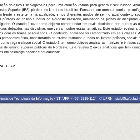
mação da/os/es Psicóloga/os/es para uma atuação voltada para gênero e sexualidade. An
nsino Superior (IES) públicos do Nordeste brasileiro. Pensando em como as teorias psicol
 frente a este tema na atualidade, e nos diferentes modos de ser no atual contexto soci
 públicas de ensino superior do Nordeste brasileiro, analisando os planos de disciplinas
igados. O estudo 1 teve como objetivo compreender em quais disciplinas dos cursos as
s eixos debatidos nas disciplinas que versam sobre essas temáticas. Este estudo revelou, a
s com os temas pesquisados. O conteúdo, analisado foi categorizado em seis classes. At
perspectiva ética, considerando os direitos humanos e todos os fatores políticos, sociai
como raça e classe social. O estudo 2 tem como objetivo analisar as matrizes e ênfases cur
es de ensino superior públicas do Nordeste. Este revelou 2 eixos analíticos que tem com
s em psicologia escolar e educacional”.
RA - UFAM
ência de Tecnologia da Informação - STI/UFPI - (86) 3215-1124 | © UFRN | sigjb05.ufpi.br.i