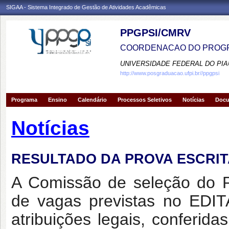
SIGAA - Sistema Integrado de Gestão de Atividades Acadêmicas
PPGPSI/CMRV
COORDENACAO DO PROGR
UNIVERSIDADE FEDERAL DO PIA
http://www.posgraduacao.ufpi.br//ppgpsi
Programa
Ensino
Calendário
Processos Seletivos
Notícias
Doc
Notícias
RESULTADO DA PROVA ESCRITA -
A Comissão de seleção do P
de vagas previstas no EDI
atribuições legais, conferid