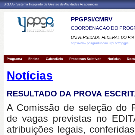
SIGAA - Sistema Integrado de Gestão de Atividades Acadêmicas
PPGPSI/CMRV
COORDENACAO DO PROGR
UNIVERSIDADE FEDERAL DO PIA
http://www.posgraduacao.ufpi.br//ppgpsi
Programa
Ensino
Calendário
Processos Seletivos
Notícias
Doc
Notícias
RESULTADO DA PROVA ESCRITA.
A Comissão de seleção do P
de vagas previstas no EDI
atribuições legais, conferid