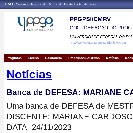
SIGAA - Sistema Integrado de Gestão de Atividades Acadêmicas
PPGPSI/CMRV
COORDENACAO DO PROGR
UNIVERSIDADE FEDERAL DO PIA
http://www.posgraduacao.ufpi.br//ppgpsi
Programa
Ensino
Calendário
Processos Seletivos
Notícias
Doc
Notícias
Banca de DEFESA: MARIANE 
Uma banca de DEFESA de MESTRAD
DISCENTE: MARIANE CARDOS
DATA: 24/11/2023