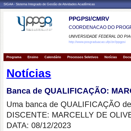
SIGAA - Sistema Integrado de Gestão de Atividades Acadêmicas
PPGPSI/CMRV
COORDENACAO DO PROGR
UNIVERSIDADE FEDERAL DO PIA
http://www.posgraduacao.ufpi.br//ppgpsi
Programa
Ensino
Calendário
Processos Seletivos
Notícias
Doc
Notícias
Banca de QUALIFICAÇÃO: MAR
Uma banca de QUALIFICAÇÃO de 
DISCENTE: MARCELLY DE OLIV
DATA: 08/12/2023