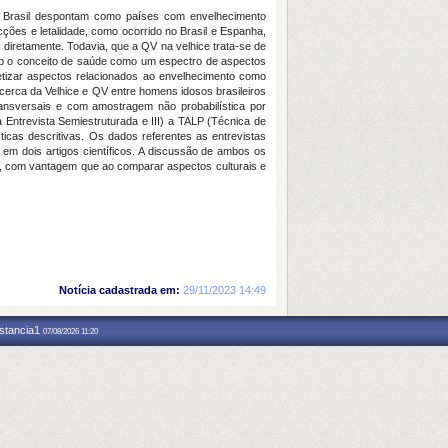
e Brasil despontam como países com envelhecimento
ções e letalidade, como ocorrido no Brasil e Espanha,
diretamente. Todavia, que a QV na velhice trata-se de
sob o conceito de saúde como um espectro de aspectos
tetizar aspectos relacionados ao envelhecimento como
cerca da Velhice e QV entre homens idosos brasileiros
transversais e com amostragem não probabilística por
a Entrevista Semiestruturada e III) a TALP (Técnica de
icas descritivas. Os dados referentes as entrevistas
em dois artigos científicos. A discussão de ambos os
V, com vantagem que ao comparar aspectos culturais e
Notícia cadastrada em:
29/11/2023 14:49
nstancia1
07/08/2026 11:20