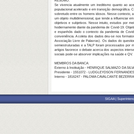
RESUMO:
Se vivencia atualmente um ineditismo quanto ao a
populacional acelerado e em transição demográfica. C
sobretudo entre os homens idosos. Nesse contexto, a 
um objeto multidimensional, que tende a influenciar
objetivos e subjetivos. Nesse intuito, estudos por 
hodiernamente diante da pandemia de Covid-19. Objeti
e espanhóis dado o contexto da pandemia de Covid-19
conveniência. A coleta dos dados deu-se nos formatos 
Associação Livre de Palavras). Os dados do question
semiestruturadas e a TALP foram processados por mei
artigos favorece o debate acerca dos aspectos inter
sociais pode-se absorver implicações na saúde e QV.
MEMBROS DA BANCA:
Externo à Instituição - HENRIQUE SALMAZO DA SILV
Presidente - 1551072 - LUDGLEYDSON FERNANDE
Interno - 1816247 - PALOMA CAVALCANTE BEZERR
SIGAA | Superintend