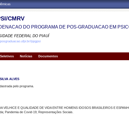
adêmicas
SI/CMRV
ENACAO DO PROGRAMA DE POS-GRADUACAO EM PSIC
SIDADE FEDERAL DO PIAUÍ
.posgraduacao.ufpi.br//ppgpsi
Seletivos
Notícias
Documentos
SILVA ALVES
strada pelo programa.
A VELHICE E QUALIDADE DE VIDA ENTRE HOMENS IDOSOS BRASILEIROS E ESPANHÓ
; Pandemia de Covid-19; Representações Sociais.