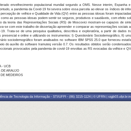
celerado envelhecimento populacional mundial segundo a OMS. Nesse interim, Espanha 
ontudo, a pandemia da Covid-19 foi severa sobre essa parcela ao elevar os índices de infec
percepção de velhice e Qualidade de Vida (QV) entre as pessoas idosas foram impactadas 
 em como as pessoas idosas podem sentir-se seguros, produtivos e saudáveis, com efeito 
meio da teoria das Representações Sociais (RS) de Moscovici mostram-se capazes de sin
va-se com este trabalho de dissertação apreender e comparar as representações sociais a
. Trata-se de uma pesquisa qualitativa, descritiva e exploratória, a partir de dados 
presencial e online e utilizando os instrumentos: I) Questionário Sociodemográfico, II) um
ário sociodemográfico foram analisados no software IBM SPSS 25.0 que forneceu estatíst
o do auxílio do software Iramuteq versão 0.7. Os resultados obtidos serão condensados 
seccionais provocados pela pandemia de covid-19 envoltas as RS evocadas da velhice e Q
A - UCB
S DE ARAUJO
A DE MEDEIROS
ência de Tecnologia da Informação - STI/UFPI - (86) 3215-1124 | © UFRN | sigjb03.ufpi.br.i