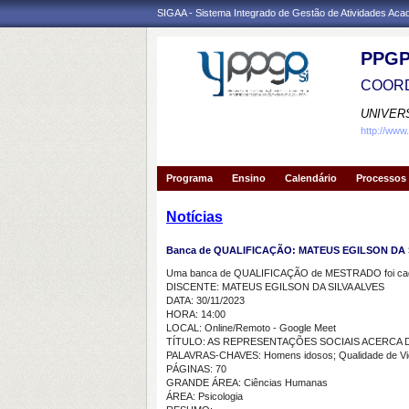
SIGAA - Sistema Integrado de Gestão de Atividades Ac
PPGP
COORD
UNIVER
http://www
Programa
Ensino
Calendário
Processos 
Notícias
Banca de QUALIFICAÇÃO: MATEUS EGILSON DA 
Uma banca de QUALIFICAÇÃO de MESTRADO foi cada
DISCENTE: MATEUS EGILSON DA SILVA ALVES
DATA: 30/11/2023
HORA: 14:00
LOCAL: Online/Remoto - Google Meet
TÍTULO: AS REPRESENTAÇÕES SOCIAIS ACERCA D
PALAVRAS-CHAVES: Homens idosos; Qualidade de Vida
PÁGINAS: 70
GRANDE ÁREA: Ciências Humanas
ÁREA: Psicologia