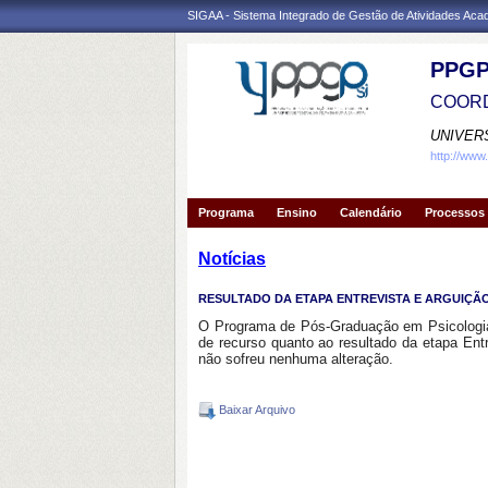
SIGAA - Sistema Integrado de Gestão de Atividades Ac
PPGP
COORD
UNIVER
http://www
Programa
Ensino
Calendário
Processos 
Notícias
RESULTADO DA ETAPA ENTREVISTA E ARGUIÇÃO D
O Programa de Pós-Graduação em Psicologia,
de recurso quanto ao resultado da etapa Entr
não sofreu nenhuma alteração.
Baixar Arquivo