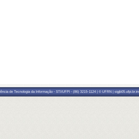
ência de Tecnologia da Informação - STI/UFPI - (86) 3215-1124 | © UFRN | sigjb05.ufpi.br.i