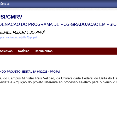
adêmicas
SI/CMRV
ENACAO DO PROGRAMA DE POS-GRADUACAO EM PSIC
SIDADE FEDERAL DO PIAUÍ
.posgraduacao.ufpi.br//ppgpsi
Seletivos
Notícias
Documentos
O PROJETO. EDITAL Nº 04/2023 - PPGPsi_
 do Campus Ministro Reis Velloso, da Universidade Federal do Delta do Pa
evista e Arguição do projeto referente ao processo seletivo para o biênio 20