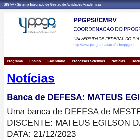
SIGAA - Sistema Integrado de Gestão de Atividades Acadêmicas
PPGPSI/CMRV
COORDENACAO DO PROGR
UNIVERSIDADE FEDERAL DO PIA
http://www.posgraduacao.ufpi.br//ppgpsi
Programa
Ensino
Calendário
Processos Seletivos
Notícias
Doc
Notícias
Banca de DEFESA: MATEUS EG
Uma banca de DEFESA de MESTRAD
DISCENTE: MATEUS EGILSON DA
DATA: 21/12/2023