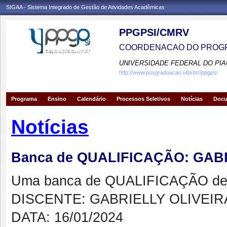
SIGAA - Sistema Integrado de Gestão de Atividades Acadêmicas
PPGPSI/CMRV
COORDENACAO DO PROGR
UNIVERSIDADE FEDERAL DO PIA
http://www.posgraduacao.ufpi.br//ppgpsi
Programa
Ensino
Calendário
Processos Seletivos
Notícias
Doc
Notícias
Banca de QUALIFICAÇÃO: GABR
Uma banca de QUALIFICAÇÃO de 
DISCENTE: GABRIELLY OLIVEIR
DATA: 16/01/2024