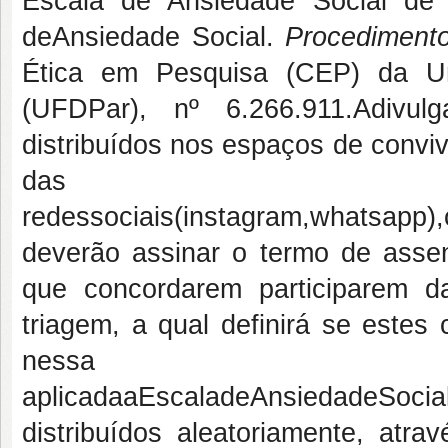
Escala de Ansiedade Social de
deAnsiedade Social.
Procediment
Ética em Pesquisa (CEP) da Un
(UFDPar), nº 6.266.911.Adivul
distribuídos nos espaços de convi
das
redessociais(instagram,whatsapp),
deverão assinar o termo de assen
que concordarem participarem d
triagem, a qual definirá se estes
nessa 
aplicadaaEscaladeAnsiedadeSocia
distribuídos aleatoriamente, atra