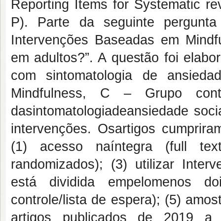
Reporting Items for Systematic r
P). Parte da seguinte pergunta
Intervenções Baseadas em Mindfu
em adultos?”. A questão foi elabo
com sintomatologia de ansieda
Mindfulness, C – Grupo cont
dasintomatologiadeansiedade socia
intervenções. Osartigos cumpriram
(1) acesso naíntegra (full text
randomizados); (3) utilizar Inte
está dividida empelomenos do
controle/lista de espera); (5) amos
artigos publicados de 2019 a 