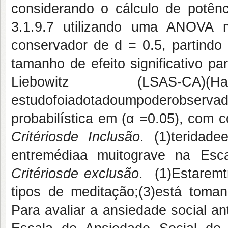
considerando o cálculo de potên
3.1.9.7 utilizando uma ANOVA 
conservador de d = 0.5, partindo
tamanho de efeito significativo p
Liebowitz (LSAS-CA)(Halle
estudofoiadotadoumpoderobservad
probabilística em (α =0.05), com 
Critériosde Inclusão
. (1)teridade
entremédiaa muitograve na Esc
Critériosde exclusão
. (1)Estaremt
tipos de meditação;(3)está tom
Para avaliar a ansiedade social an