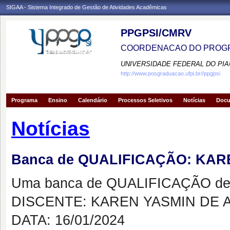
SIGAA - Sistema Integrado de Gestão de Atividades Acadêmicas
PPGPSI/CMRV
COORDENACAO DO PROGR
UNIVERSIDADE FEDERAL DO PIA
http://www.posgraduacao.ufpi.br//ppgpsi
Programa
Ensino
Calendário
Processos Seletivos
Notícias
Doc
Notícias
Banca de QUALIFICAÇÃO: KA
Uma banca de QUALIFICAÇÃO de 
DISCENTE: KAREN YASMIN DE
DATA: 16/01/2024