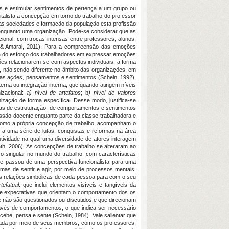
os e estimular sentimentos de pertença a um grupo ou
talista a concepção em torno do trabalho do professor
as sociedades e formação da população esta profissão
r enquanto uma organização. Pode-se considerar que as
onal, com trocas intensas entre professores, alunos,
ela & Amaral, 2011). Para a compreensão das emoções
ta do esforço dos trabalhadores em expressar emoções
es relacionarem-se com aspectos individuais, a forma
, não sendo diferente no âmbito das organizações, em
uas ações, pensamentos e sentimentos (Schein, 1992).
erna ou integração interna, que quando atingem níveis
izacional:
a) nível de artefatos
; b
) nível de valores
zação de forma específica. Desse modo, justifica-se
as de estruturação, de comportamentos e sentimentos
issão docente enquanto parte da classe trabalhadora e
como a própria concepção de trabalho, acompanham o
a uma série de lutas, conquistas e reformas na área
tividade na qual uma diversidade de atores interagem
ath, 2006). As concepções de trabalho se alteraram ao
singular no mundo do trabalho, com características
e passou de uma perspectiva funcionalista para uma
mas de sentir e agir, por meio de processos mentais,
r as relações simbólicas de cada pessoa para com o seu
tefatual
: que inclui elementos visíveis e tangíveis da
s e expectativas que orientam o comportamento dos os
e não são questionados ou discutidos e que direcionam
avés de comportamentos, o que indica ser necessário
be, pensa e sente (Schein, 1984). Vale salientar que
essada por meio de seus membros, como os professores,