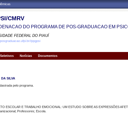
adêmicas
SI/CMRV
ENACAO DO PROGRAMA DE POS-GRADUACAO EM PSIC
SIDADE FEDERAL DO PIAUÍ
.posgraduacao.ufpi.br//ppgpsi
Seletivos
Notícias
Documentos
 DA SILVA
strada pelo programa.
TO ESCOLAR E TRABALHO EMOCIONAL: UM ESTUDO SOBRE AS EXPRESSÕES AFET
izacional; Professores; Escola.