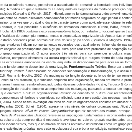
es da existência humana, possuindo a capacidade de constituir a identidade dos indivídu
2016). A medida em que o trabalho foi se adequando às exigências do modo de produção capi
ndições (Carvalho & Wonsik, 2015). Historicamente fundamental para o desenvolvimento d
etivas entre os atores escolares como também por modos singulares de agir, pensar e senti
sino, uma vez que o trabalho docente caracteriza-se como atividade essencialmente relaci
 escolar, o que possibilita a existência de demandas emocionais (Freire, Bahia, Estr
a Hochchild (1983) postulou a expressão
emotional labor,
ou Trabalho Emocional, que se tra
a finalidade de contemplar normas, metas e expectativas organizacionais Apesar das emoçõ
starão norteadas pelas normas culturais do seu grupo social (Spurlock & Magistro, 1994)
enças e valores indicam comportamentos esperados dos trabalhadores, influenciando nas s
 um conjunto de pressupostos que o grupo utiliza para lidar com problemas de adaptação ext
 grupo organizacional. O autor propõe três níveis para compreender a cultura organ
básicos
, compondo elementos da cultura organizacional que surgem dentro de cada organi
 e as expressões emocionais na escola, enquanto um direcionamento para acessar as form
ra o funcionamento desse tipo de organização.
Fundamentação Teórica
. Enxergar a prof
ituar hoje, remete à necessidade de conhecer sua formação e transformação, que assim 
018; Rocha & Hypolito, 2020). As mudanças da função docente ao longo do tempo remete 
 executa seu trabalho, que funciona enquanto uma organização, focada em metas e produ
 os seres humanos, sendo influenciado pelas diversas coletividades (Krahe, Tarouco & Konr
oncepção do trabalho docente acompanhou tais mudanças, passando a ocupar um espaço 
 que envolvem a cultura organizacional. Partindo do conceito de
cultura
, que recentement
s componentes simbólicos e cognitivos, contribuindo para a percepção das pessoas nas for
iro, 2006). Sendo assim, investigar em torno da cultura organizacional consiste em analisa
eçanha, 2009). Schein (1984), apresenta três níveis de cultura organizacional:
Nível Ar
nguagem utilizada.
Nível de Valores Compartilhados
: que diz respeito aos valores, crença
.
Nível de Pressupostos Básicos
: refere-se às suposições fundamentais e inconscientes qu
cultura seja compreendida é necessário averiguar os valores grupais manifestados atr
ão inconscientes, mas que na maioria da vezes revelam e determinam como um grupo perce
ões e existências próprias, pois cada escola possui sua própria constituição cultural expr