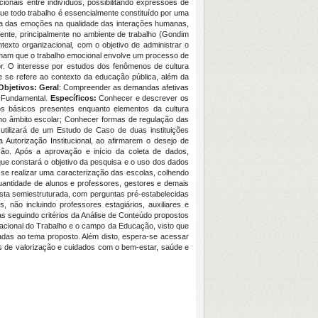
onais entre indivíduos, possibilitando expressões de
 que todo trabalho é essencialmente constituído por uma
a das emoções na qualidade das interações humanas,
ente, principalmente no ambiente de trabalho (Gondim
exto organizacional, com o objetivo de administrar o
irmam que o trabalho emocional envolve um processo de
or. O interesse por estudos dos fenômenos de cultura
ue se refere ao contexto da educação pública, além da
Objetivos: Geral
: Compreender as demandas afetivas
o Fundamental.
E
specíficos:
Conhecer e descrever os
tos básicos presentes enquanto elementos da cultura
s no âmbito escolar; Conhecer formas de regulação das
utilizará de um Estudo de Caso de duas instituições
 Autorização Institucional, ao afirmarem o desejo de
ão. Após a aprovação e início da coleta de dados,
ue constará o objetivo da pesquisa e o uso dos dados
e-se realizar uma caracterização das escolas, colhendo
quantidade de alunos e professores, gestores e demais
ista semiestruturada, com perguntas pré-estabelecidas
 não incluindo professores estagiários, auxiliares e
s seguindo critérios da Análise de Conteúdo propostos
zacional do Trabalho e o campo da Educação, visto que
nadas ao tema proposto. Além disto, espera-se acessar
s de valorização e cuidados com o bem-estar, saúde e