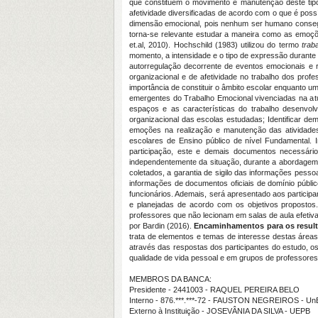
que constituem o movimento e manutenção deste tipo 
afetividade diversificadas de acordo com o que é possí
dimensão emocional, pois nenhum ser humano conseg
torna-se relevante estudar a maneira como as emoçõe
et.al, 2010). Hochschild (1983) utilizou do termo
trab
momento, a intensidade e o tipo de expressão durante
autorregulação decorrente de eventos emocionais e r
organizacional e de afetividade no trabalho dos prof
importância de constituir o âmbito escolar enquanto 
emergentes do Trabalho Emocional vivenciadas na atu
espaços e as características do trabalho desenvolv
organizacional das escolas estudadas; Identificar de
emoções na realização e manutenção das atividades
escolares de Ensino público de nível Fundamental. I
participação, este e demais documentos necessári
independentemente da situação, durante a abordagem 
coletados, a garantia de sigilo das informações pesso
informações de documentos oficiais de domínio públic
funcionários. Ademais, será apresentado aos particip
e planejadas de acordo com os objetivos propostos. 
professores que não lecionam em salas de aula efetiv
por Bardin (2016).
Encaminhamentos para os resul
trata de elementos e temas de interesse destas áreas
através das respostas dos participantes do estudo, 
qualidade de vida pessoal e em grupos de professores
MEMBROS DA BANCA:
Presidente - 2441003 - RAQUEL PEREIRA BELO
Interno - 876.***.***-72 - FAUSTON NEGREIROS - Un
Externo à Instituição - JOSEVÂNIA DA SILVA - UEPB