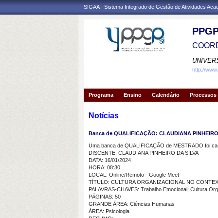
SIGAA - Sistema Integrado de Gestão de Atividades Ac
PPGP
COORD
UNIVER
http://www
Programa
Ensino
Calendário
Processos 
Notícias
Banca de QUALIFICAÇÃO: CLAUDIANA PINHEIRO
Uma banca de QUALIFICAÇÃO de MESTRADO foi cada
DISCENTE: CLAUDIANA PINHEIRO DA SILVA
DATA: 16/01/2024
HORA: 08:30
LOCAL: Online/Remoto - Google Meet
TÍTULO: CULTURA ORGANIZACIONAL NO CONTEX
PALAVRAS-CHAVES: Trabalho Emocional; Cultura Organ
PÁGINAS: 50
GRANDE ÁREA: Ciências Humanas
ÁREA: Psicologia