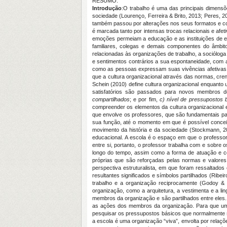
RESUMO:
Introdução
:O trabalho é uma das principais dimensõ
sociedade (Lourenço, Ferreira & Brito, 2013; Peres, 
também passou por alterações nos seus formatos e co
é marcada tanto por intensas trocas relacionais e af
emoções permeiam a educação e as instituições de en
familiares, colegas e demais componentes do âmbito
relacionadas às organizações de trabalho, a sociólog
e sentimentos contrários a sua espontaneidade, com 
como as pessoas expressam suas vivências afetivas e
que a cultura organizacional através das normas, cr
Schein (2010) define cultura organizacional enquanto
satisfatórios são passados para novos membros do
compartilhados
; e por fim,
c) nível de pressupostos 
compreender os elementos da cultura organizacional
que envolve os professores, que são fundamentais pa
sua função, até o momento em que é possível conce
movimento da história e da sociedade (Stockmann, 2
educacional. A escola é o espaço em que o professor
entre si, portanto, o professor trabalha com e sobre
longo do tempo, assim como a forma de atuação e c
próprias que são reforçadas pelas normas e valores
perspectiva estruturalista, em que foram ressaltado
resultantes significados e símbolos partilhados (Ribe
trabalho e a organização reciprocamente (Godoy & P
organização, como a arquitetura, a vestimenta e a li
membros da organização e são partilhados entre eles
as ações dos membros da organização. Para que uma 
pesquisar os pressupostos básicos que normalmente s
a escola é uma organização “viva”, envolta por relaç