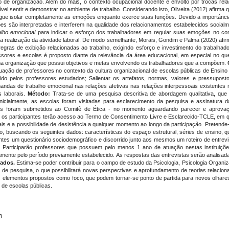
de organização. Além do mais, o contexto ocupacional docente é envolto por trocas relaci
vel sentir e demonstrar no ambiente de trabalho. Considerando isto, Oliveira (2012) afirma
ue isolar completamente as emoções enquanto exerce suas funções. Devido a importânci
s são interpretadas e interferem na qualidade dos relacionamentos estabelecidos socialm
alho emocional
para indicar o esforço dos trabalhadores em regular suas emoções no cont
 a realização da atividade laboral. De modo semelhante, Morais, Gondim e Palma (2020) af
egras de exibição relacionadas ao trabalho, exigindo esforço e investimento do trabalhad
essores e escolas é proposto diante da relevância da área educacional, em especial no q
uma organização que possui objetivos e metas envolvendo os trabalhadores que a compõem.
ação de professores no contexto da cultura organizacional de escolas públicas de Ensin
ido pelos professores estudados; Salientar os artefatos, normas, valores e pressupos
mandas de trabalho emocional nas relações afetivas nas relações interpessoais existente
 laborais.
Método:
Trata-se de uma pesquisa descritiva de abordagem qualitativa, que 
nicialmente, as escolas foram visitadas para esclarecimento da pesquisa e assinatura da
os foram submetidos ao Comitê de Ética - no momento aguardando parecer e aprovaç
os participantes terão acesso ao Termo de Consentimento Livre e Esclarecido-TCLE, em q
ais e a possibilidade de desistência a qualquer momento ao longo da participação. Pretend
o, buscando os seguintes dados: características do espaço estrutural, séries de ensino, 
antes um questionário sociodemográfico e discorrido junto aos mesmos um roteiro de entrev
Participarão professores que possuem pelo menos 1 ano de atuação nestas instituições,
amente pelo período previamente estabelecido. As respostas das entrevistas serão analisada
tados.
Estima-se poder contribuir para o campo de estudo da Psicologia, Psicologia Organi
 de pesquisa, o que possibilitará novas perspectivas e aprofundamento de teorias relacio
os elementos propostos como foco, que podem tornar-se ponto de partida para novos olhare
 de escolas públicas.
B