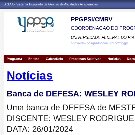
SIGAA - Sistema Integrado de Gestão de Atividades Acadêmicas
PPGPSI/CMRV
COORDENACAO DO PROGR
UNIVERSIDADE FEDERAL DO PIA
http://www.posgraduacao.ufpi.br//ppgpsi
Programa
Ensino
Calendário
Processos Seletivos
Notícias
Doc
Notícias
Banca de DEFESA: WESLEY R
Uma banca de DEFESA de MESTRAD
DISCENTE: WESLEY RODRIGUE
DATA: 26/01/2024