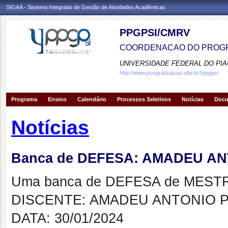
SIGAA - Sistema Integrado de Gestão de Atividades Acadêmicas
PPGPSI/CMRV
COORDENACAO DO PROGR
UNIVERSIDADE FEDERAL DO PIA
http://www.posgraduacao.ufpi.br//ppgpsi
Programa
Ensino
Calendário
Processos Seletivos
Notícias
Doc
Notícias
Banca de DEFESA: AMADEU A
Uma banca de DEFESA de MESTRAD
DISCENTE: AMADEU ANTONIO 
DATA: 30/01/2024