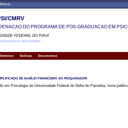
adêmicas
SI/CMRV
ENACAO DO PROGRAMA DE POS-GRADUACAO EM PSIC
SIDADE FEDERAL DO PIAUÍ
.posgraduacao.ufpi.br//ppgpsi
Seletivos
Notícias
Documentos
 SIMPLIFICADO DE AUXÍLIO FINANCEIRO AO PESQUISADOR
em Psicologia da Universidade Federal do Delta do Parnaíba, torna público