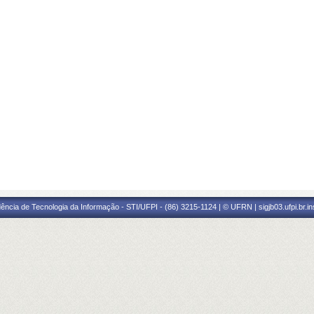
ência de Tecnologia da Informação - STI/UFPI - (86) 3215-1124 | © UFRN | sigjb03.ufpi.br.i