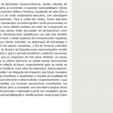
 às demandas socioeconômicas, raciais, culturais, de
afios já existentes e expondo vulnerabilidades únicas
onstrutos Velhice Feminina, Qualidade de vida (QV) e
o é de cunho exploratório-descritivo, com abordagem
espanholas. Para a coleta dos dados, foram aplicados
és questionário sociodemográfico serão processadas no
e como objetivo analisar por meio de comparação as
RS das idosas estão ancoradas em perspectivas como
os; Dicotomia entre gratidão por sua vida mas também
bem estar; e ainda aspectos de Compreensões negativas
sa ofertar subsídios na elaboração de estratégias e
19 nos países estudados, a fim de fornecer subsídios
as do Brasil e da Espanha suas representações sociais
ante e após o período pandêmico, podendo mencionar,
r que se organizam em três eixos distintos: (1) essas
e os efeitos adversos na saúde mental, descrevendo
m relação ao futuro, especialmente após as ondas de
 fortalecer esse olhar de esperança. Nesse aspecto,
xiliem na mitigação dos impactos que foram revelados
s brasileiras e espanholas a respeito da Qualidade de
esenvolvimento e desenvolvido, respectivamente, o que
miliar, ora trazendo perspectivas semelhantes ora
ofertar para a sociedade uma devolutiva tangível deste
oi pensada e elaborada a partir dos resultados gerais
encial bibliográfico cientificamente comprovado sobre