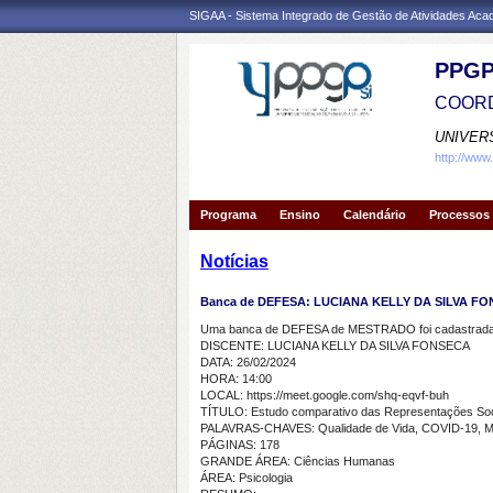
SIGAA - Sistema Integrado de Gestão de Atividades Ac
PPGP
COORD
UNIVER
http://www
Programa
Ensino
Calendário
Processos 
Notícias
Banca de DEFESA: LUCIANA KELLY DA SILVA F
Uma banca de DEFESA de MESTRADO foi cadastrada 
DISCENTE: LUCIANA KELLY DA SILVA FONSECA
DATA: 26/02/2024
HORA: 14:00
LOCAL: https://meet.google.com/shq-eqvf-buh
TÍTULO: Estudo comparativo das Representações Sociai
PALAVRAS-CHAVES: Qualidade de Vida, COVID-19, Mul
PÁGINAS: 178
GRANDE ÁREA: Ciências Humanas
ÁREA: Psicologia