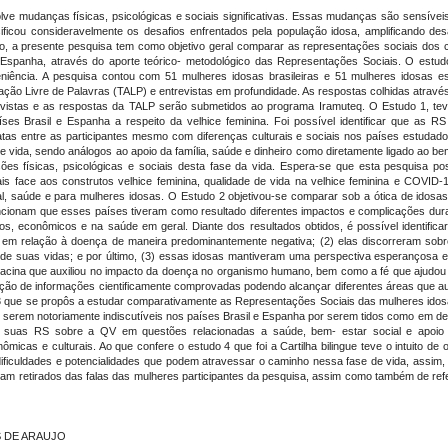
 mudanças físicas, psicológicas e sociais significativas. Essas mudanças são sensíveis
ificou consideravelmente os desafios enfrentados pela população idosa, amplificando des
o, a presente pesquisa tem como objetivo geral comparar as representações sociais dos c
 Espanha, através do aporte teórico- metodológico das Representações Sociais. O estud
veniência. A pesquisa contou com 51 mulheres idosas brasileiras e 51 mulheres idosas 
ação Livre de Palavras (TALP) e entrevistas em profundidade. As respostas colhidas atrav
vistas e as respostas da TALP serão submetidos ao programa Iramuteq. O Estudo 1, tev
ses Brasil e Espanha a respeito da velhice feminina. Foi possível identificar que as 
tas entre as participantes mesmo com diferenças culturais e sociais nos países estudad
 de vida, sendo análogos ao apoio da família, saúde e dinheiro como diretamente ligado ao 
 físicas, psicológicas e sociais desta fase da vida. Espera-se que esta pesquisa pos
is face aos construtos velhice feminina, qualidade de vida na velhice feminina e COVID-
ial, saúde e para mulheres idosas. O Estudo 2 objetivou-se comparar sob a ótica de idos
cionam que esses países tiveram como resultado diferentes impactos e complicações dur
os, econômicos e na saúde em geral. Diante dos resultados obtidos, é possível identifica
m relação à doença de maneira predominantemente negativa; (2) elas discorreram sobr
e suas vidas; e por último, (3) essas idosas mantiveram uma perspectiva esperançosa e
cina que auxiliou no impacto da doença no organismo humano, bem como a fé que ajudou a
ção de informações cientificamente comprovadas podendo alcançar diferentes áreas que au
 3 que se propôs a estudar comparativamente as Representações Sociais das mulheres idosa
ças serem notoriamente indiscutíveis nos países Brasil e Espanha por serem tidos como em d
 suas RS sobre a QV em questões relacionadas a saúde, bem- estar social e apoio fa
micas e culturais. Ao que confere o estudo 4 que foi a Cartilha bilingue teve o intuito de 
ficuldades e potencialidades que podem atravessar o caminho nessa fase de vida, assim, f
m retirados das falas das mulheres participantes da pesquisa, assim como também de refer
S DE ARAUJO