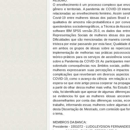
RESUMO:
O envelhecimento é um processo complexo que envolve
gênero e territoriais. A pandemia de COVID-19 intens
relacionadas ao envelhecimento feminino. Assim send
Covid-19 entre mulheres idosas dos países Brasil e
qualitativa de amostra não-probabilística e por con
questionários sociodemográficos, a Técnica de Associ
software IBM SPSS versão 25.0, os dados das entre
Representações Sociais de mulheres idosas dos paí
Dificuldades que são mencionadas de maneira correla
tristeza por estar passando por esta fase; Qualidade
em ambos os grupos de idosas sobre as repercussões
implementação de melhorias nas práticas psicossocia
teórico-práticos para os serviços de assistência soc
sobre a Pandemia da COVID-19. As participantes men
sobretudo consequências nos âmbitos sociais, polític
mulheres expressaram suas percepções e impactos e
complicações que reverberam em diversos aspectos d
COVID-19, como o avanço da ciência em relação a va
espera-se que este artigo possa cooperar na propaga
a partir do olhar dessa mulher mais velha. No Estudo
vida, foi identificado que apesar de algumas diferen
se evidenciou foi que as mulheres idosas ancoram
dissemelhantes por conta das diferenças socias, econô
trabalho, informando essas mulheres sobre algumas di
desta Dissertação de Mestrado, com conteúdo que fora
o tema.
MEMBROS DA BANCA:
Presidente - 1551072 - LUDGLEYDSON FERNANDE