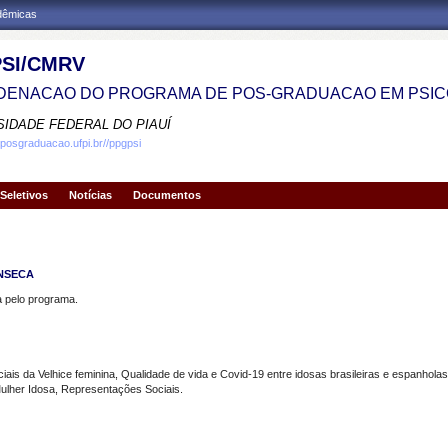
adêmicas
SI/CMRV
ENACAO DO PROGRAMA DE POS-GRADUACAO EM PSIC
SIDADE FEDERAL DO PIAUÍ
.posgraduacao.ufpi.br//ppgpsi
Seletivos
Notícias
Documentos
ONSECA
pelo programa.
s da Velhice feminina, Qualidade de vida e Covid-19 entre idosas brasileiras e espanholas
her Idosa, Representações Sociais.