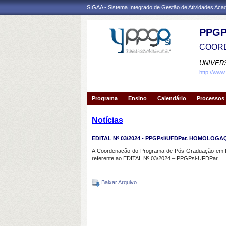
SIGAA - Sistema Integrado de Gestão de Atividades Ac
PPGP
COORD
UNIVER
http://www
Programa
Ensino
Calendário
Processos 
Notícias
EDITAL Nº 03/2024 - PPGPsi/UFDPar. HOMOLOG
A Coordenação do Programa de Pós-Graduação em Psic
referente ao EDITAL Nº 03/2024 – PPGPsi-UFDPar.
Baixar Arquivo