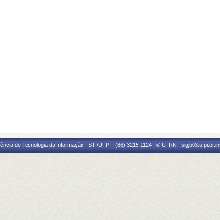
ência de Tecnologia da Informação - STI/UFPI - (86) 3215-1124 | © UFRN | sigjb03.ufpi.br.i