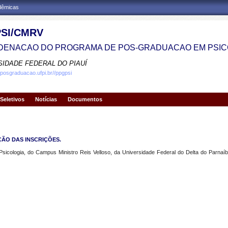
adêmicas
SI/CMRV
ENACAO DO PROGRAMA DE POS-GRADUACAO EM PSIC
SIDADE FEDERAL DO PIAUÍ
.posgraduacao.ufpi.br//ppgpsi
Seletivos
Notícias
Documentos
AÇÃO DAS INSCRIÇÕES.
ologia, do Campus Ministro Reis Velloso, da Universidade Federal do Delta do Parnaíba