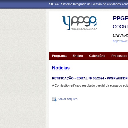
SIGAA - Sistema Integrado de Gestão de Atividades Ac
PPGP
COORD
UNIVER
http://www
Programa
Ensino
Calendário
Processos 
Notícias
RETIFICAÇÃO - EDITAL Nº 03/2024 - PPGPsi/UFD
A Comissão retifica o resultado parcial da etapa do ed
Baixar Arquivo