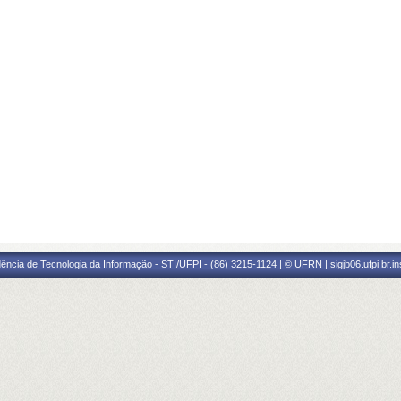
ência de Tecnologia da Informação - STI/UFPI - (86) 3215-1124 | © UFRN | sigjb06.ufpi.br.i