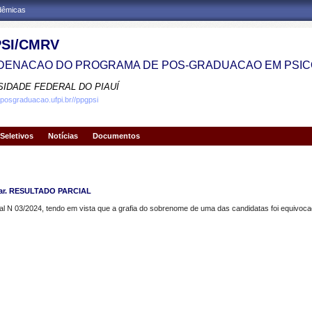
adêmicas
SI/CMRV
ENACAO DO PROGRAMA DE POS-GRADUACAO EM PSIC
SIDADE FEDERAL DO PIAUÍ
.posgraduacao.ufpi.br//ppgpsi
Seletivos
Notícias
Documentos
Par. RESULTADO PARCIAL
ital N 03/2024, tendo em vista que a grafia do sobrenome de uma das candidatas foi equivoca