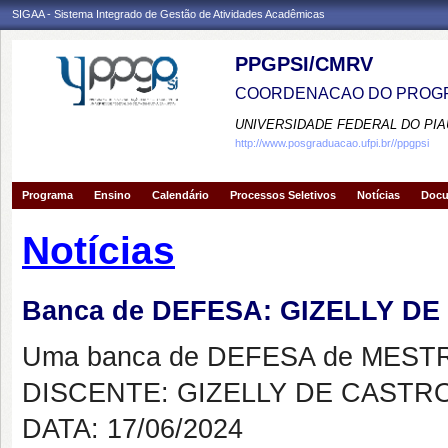
SIGAA - Sistema Integrado de Gestão de Atividades Acadêmicas
PPGPSI/CMRV
COORDENACAO DO PROGR
UNIVERSIDADE FEDERAL DO PIA
http://www.posgraduacao.ufpi.br//ppgpsi
Programa
Ensino
Calendário
Processos Seletivos
Notícias
Doc
Notícias
Banca de DEFESA: GIZELLY D
Uma banca de DEFESA de MESTRAD
DISCENTE: GIZELLY DE CASTR
DATA: 17/06/2024