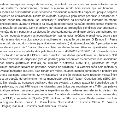
teve em vigor no meio jurídico e social, no entanto, as atenções são mais voltadas ao pú
obre as mulheres encarceradas, mesmo o número sendo bem menor que os homens
heres na criminalidade é um fenômeno relacionado a diferentes aspectos, porque perpassa 
nclusive na criminalidade. Diante do exposto, o objetivo geral desta pesquisa é analisar a
o específico, pretendeu-se: identificar a influência da privação de liberdade na manu
 encarceradas; avaliar o impacto da privação de liberdade na saúde mental destas mulheres
ma revisão de escopo. Com o objetivo de mapear as produções científicas que abordam a 
obtenção de um panorama da discussão acerca da perda do vínculo afetivo em mulheres en
, faz-se necessário sugerir a necessidade de mais estudos, teóricos e empíricos, sobre a t
ndo acerca dos vínculos afetivos e mulheres em situação de cárcere. O Estudo II - Per
 estudo de métodos mistos (quantitativo e qualitativo) do tipo exploratória. A pesquisa foi 
m idade a partir de 18 anos. Para a coleta dos dados foram utilizados: questionário socio
as normas éticas estabelecidas pela Resolução n. 466/2012 e 510/2016 do Conselho Nac
 Delta do Parnaíba (UFDPar). Para a análise dos dados quantitativos foi utilizado o
Sof
iana) e medidas de dispersão (desvio-padrão) para descrever as características sociodem
 dos dados qualitativos textuais, foi utilizado o software IRAMUTEQ
(Interface de Rep
uintes análises: Nuvem de palavras, Análise de similitude e a Classificação pelo método 
ia visitas familiares (63,3%). Elas tinham em média 25 anos quando cometeram o primeiro de
teira assinada; atualmente, 32,7% trabalham na prisão. Apenas 6,1% recebem visitas íntim
o a percepção de sofrimento mental mensurado pelo Self Report Questionnarie (SRQ-20
l. Em relação ao conteúdo qualitativo das entrevistas, o corpus textual
foi
constituído das 
palavras, no qual 678 foram mencionadas uma única vez (equivalente a 7,6% das palavra
tual que refletem as preocupações e experiências das mulheres em relação às visitas ínt
erações positivas durante esses encontros. A análise de similitude revelou cinco nuvens de
im, a CHD, composta de 74,42% (192) do total de STs do corpus. Desta análise, resultar
a seguinte forma: Classe 1 - Visita Íntima: Necessidade e Desafios; Classe 2 - Visita Í
rogas; Classe 4 - Desafios na Assistência Prisional.