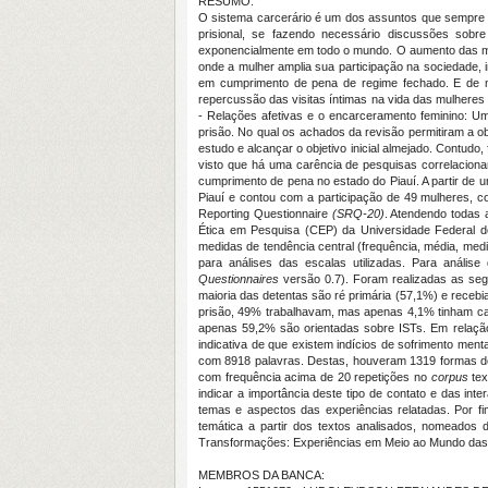
RESUMO:
O sistema carcerário é um dos assuntos que sempre es
prisional, se fazendo necessário discussões s
exponencialmente em todo o mundo. O aumento das mul
onde a mulher amplia sua participação na sociedade, i
em cumprimento de pena de regime fechado. E de mod
repercussão das visitas íntimas na vida das mulheres
- Relações afetivas e o encarceramento feminino: U
prisão. No qual os achados da revisão permitiram a 
estudo e alcançar o objetivo inicial almejado. Contudo
visto que há uma carência de pesquisas correlaciona
cumprimento de pena no estado do Piauí. A partir de um
Piauí e contou com a participação de 49 mulheres, co
Reporting Questionnaire
(SRQ-20)
. Atendendo todas 
Ética em Pesquisa (CEP) da Universidade Federal do
medidas de tendência central (frequência, média, med
para análises das escalas utilizadas. Para análise
Questionnaires
versão 0.7). Foram realizadas as seg
maioria das detentas são ré primária (57,1%) e receb
prisão, 49% trabalhavam, mas apenas 4,1% tinham car
apenas 59,2% são orientadas sobre ISTs. Em relaçã
indicativa de que existem indícios de sofrimento menta
com 8918 palavras. Destas, houveram 1319 formas de 
com frequência acima de 20 repetições no
corpus
tex
indicar a importância deste tipo de contato e das int
temas e aspectos das experiências relatadas. Por f
temática a partir dos textos analisados, nomeados d
Transformações: Experiências em Meio ao Mundo das D
MEMBROS DA BANCA: