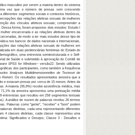
blico masculino por serem a maioria dentro do sistema
, uma vez que o número de presas vem crescendo
diferentes segmentos sociais e contextos históricos,
s percepções das relações afetivas sexuais de mulheres
tenção dos vínculos afetivos sexuais; compreender a
. Dessa forma, foram propostos dois estudos: Estudo I
mulher encarcerada e as relações afetivas dentro da
carceradas, de modo a ter mais estudos desse tipo de
emática nos bancos de dados nacionais e internacionais,
cepções das relações afetivas sexuais de mulheres em
realizada em duas penitenciárias femininas do Estado do
demográfico, uma entrevista semiestruturada e o Self-
ional de Saúde e submetido à aprovação do Comitê de
tware SPSS for Windows
– versão22. Sendo utilizadas
ográficas dos participantes, como também a frequência
ourles Analyses Multidimensionnelles de Texteset de
de
Reinert.
Os resultados apresentados amostra que a
lito e estavam presas por cerca de 15 meses. Antes da
as. A maioria (95,9%) recebe assistência médica, mas
), 71,1% da amostra apresentou uma pontuação média
49 entrevistas que resultou em 258 segmentos textuais
s). A análise de nuvem de palavras revelou 26 termos
imas. Palavras como "gente", "receber" e "bom" podem
 palavras distintas, cada uma representando diferentes
am 4 classes distintas, cada classe representou uma
ntima: Significados e Desejos; Classe 3 - Desafios e