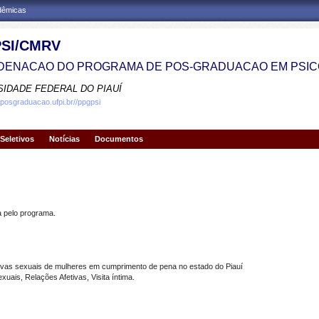
adêmicas
SI/CMRV
ENACAO DO PROGRAMA DE POS-GRADUACAO EM PSIC
SIDADE FEDERAL DO PIAUÍ
.posgraduacao.ufpi.br//ppgpsi
Seletivos
Notícias
Documentos
pelo programa.
ivas sexuais de mulheres em cumprimento de pena no estado do Piauí
is, Relações Afetivas, Visita íntima.