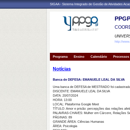
SIGAA - Sistema Integrado de Gestão de Atividades Ac
PPGP
COORD
UNIVER
http://www
Programa
Ensino
Calendário
Processos 
Notícias
Banca de DEFESA: EMANUELE LEAL DA SILVA
Uma banca de DEFESA de MESTRADO foi cadastrada 
DISCENTE: EMANUELE LEAL DA SILVA
DATA: 20/07/2024
HORA: 13:00
LOCAL: Plataforma Google Meet
TÍTULO: Amor e prisão: percepções das relações afet
PALAVRAS-CHAVES: Mulher em Cárcere, Relações Sexua
PÁGINAS: 89
GRANDE ÁREA: Ciências Humanas
ÁREA: Psicologia