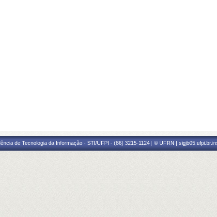
ência de Tecnologia da Informação - STI/UFPI - (86) 3215-1124 | © UFRN | sigjb05.ufpi.br.i