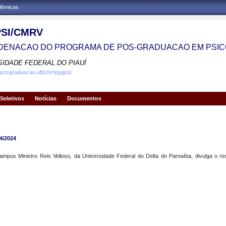
adêmicas
SI/CMRV
ENACAO DO PROGRAMA DE POS-GRADUACAO EM PSIC
SIDADE FEDERAL DO PIAUÍ
.posgraduacao.ufpi.br//ppgpsi
Seletivos
Notícias
Documentos
/2024
us Ministro Reis Velloso, da Universidade Federal do Delta do Parnaíba, divulga o re