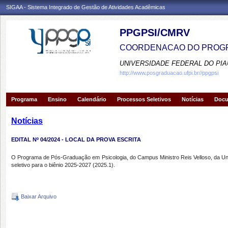
SIGAA - Sistema Integrado de Gestão de Atividades Acadêmicas
PPGPSI/CMRV
COORDENACAO DO PROGR
UNIVERSIDADE FEDERAL DO PIA
http://www.posgraduacao.ufpi.br//ppgpsi
Programa
Ensino
Calendário
Processos Seletivos
Notícias
Doc
Notícias
EDITAL Nº 04/2024 - LOCAL DA PROVA ESCRITA
O Programa de Pós-Graduação em Psicologia, do Campus Ministro Reis Velloso, da Unive
seletivo para o biênio 2025-2027 (2025.1).
Baixar Arquivo