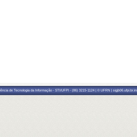
ência de Tecnologia da Informação - STI/UFPI - (86) 3215-1124 | © UFRN | sigjb06.ufpi.br.i