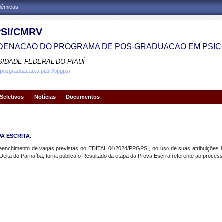
adêmicas
SI/CMRV
ENACAO DO PROGRAMA DE POS-GRADUACAO EM PSIC
SIDADE FEDERAL DO PIAUÍ
.posgraduacao.ufpi.br//ppgpsi
Seletivos
Notícias
Documentos
VA ESCRITA.
eenchimento de vagas previstas no EDITAL 04/2024/PPGPSI, no uso de suas atribuições le
lta do Parnaíba, torna pública o Resultado da etapa da Prova Escrita referente ao processo