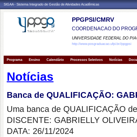
SIGAA - Sistema Integrado de Gestão de Atividades Acadêmicas
PPGPSI/CMRV
COORDENACAO DO PROGR
UNIVERSIDADE FEDERAL DO PIA
http://www.posgraduacao.ufpi.br//ppgpsi
Programa
Ensino
Calendário
Processos Seletivos
Notícias
Doc
Notícias
Banca de QUALIFICAÇÃO: GABR
Uma banca de QUALIFICAÇÃO de 
DISCENTE: GABRIELLY OLIVEIR
DATA: 26/11/2024