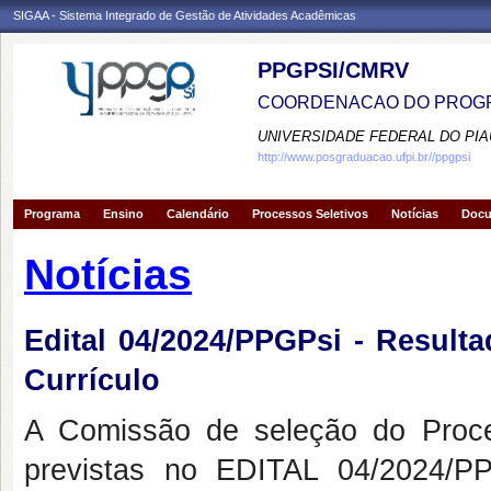
SIGAA - Sistema Integrado de Gestão de Atividades Acadêmicas
PPGPSI/CMRV
COORDENACAO DO PROGR
UNIVERSIDADE FEDERAL DO PIA
http://www.posgraduacao.ufpi.br//ppgpsi
Programa
Ensino
Calendário
Processos Seletivos
Notícias
Doc
Notícias
Edital 04/2024/PPGPsi - Result
Currículo
A Comissão de seleção do Proce
previstas no EDITAL 04/2024/PP