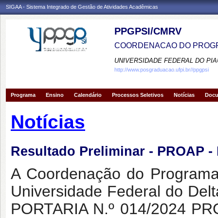
SIGAA - Sistema Integrado de Gestão de Atividades Acadêmicas
PPGPSI/CMRV
COORDENACAO DO PROGR
UNIVERSIDADE FEDERAL DO PIA
http://www.posgraduacao.ufpi.br//ppgpsi
Programa
Ensino
Calendário
Processos Seletivos
Notícias
Doc
Notícias
Resultado Preliminar - PROAP - 
A Coordenação do Programa
Universidade Federal do Del
PORTARIA N.º 014/2024 PR