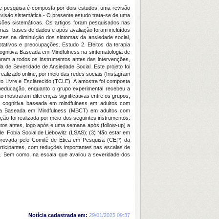
te pesquisa é composta por dois estudos: uma revisão
evisão sistemática - O presente estudo trata-se de uma
isões sistemáticas. Os artigos foram pesquisados nas
 nas bases de dados e após avaliação foram incluídos
azes na diminuição dos sintomas da ansiedade social,
tativos e preocupações. Estudo 2. Efeitos da terapia
ognitiva Baseada em Mindfulness na sintomatologia de
eram a todos os instrumentos antes das intervenções,
a de Severidade de Ansiedade Social. Este projeto foi
alizado online, por meio das redes sociais (Instagram
o Livre e Esclarecido (TCLE). A amostra foi composta
icoeducação, enquanto o grupo experimental recebeu a
mostraram diferenças significativas entre os grupos,
ia cognitiva baseada em mindfulness em adultos com
nitiva Baseada em Mindfulness (MBCT) em adultos com
ção foi realizada por meio dos seguintes instrumentos:
ntos antes, logo após e uma semana após (follow-up) a
a de Fobia Social de Liebowitz (LSAS); (3) Não estar em
 aprovada pelo Comitê de Ética em Pesquisa (CEP) da
rticipantes, com reduções importantes nas escalas de
. Bem como, na escala que avaliou a severidade dos
Notícia cadastrada em:
29/01/2025 09:37