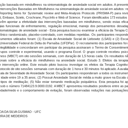
enção baseada em mindulfiness na sintomatologia de ansiedade social em adultos. A presen
e Intervenções Baseadas em Mindfulness na sintomatologia de ansiedade social em adultos: r
d Reporting Items for Systematic review and Meta-Analysis Protocols (PRISMA-P) para rev
l, Embase, Scielo, Crochrane, PsycInfo e Web of Science. Foram identificados 173 estudos
s vêm apontar a efetividade das intervenções baseadas em mindfulness, sendo estas efic
gias funcionais de enfrentamento, regulação emocional, manejo dos pensamentos desadap
tomatologias de ansiedade social - Esta pesquisa buscou examinar a eficácia da Terapia C
clínico randomizado, placebo-controlado, com medidas repetidas. Os participantes respond
umentos utilizados foram: (1) Escala de Ansiedade Social de Liebowitz (LSAS) e (2) Escal
niversidade Federal do Delta do Parnaíba (UFDPar). O recrutamento dos participantes foi re
elegibilidade e concordaram em participar da pesquisa assinaram o Termo de Consentiment
s grupos controle e experimental, usando o programa Excel. O grupo controle recebeu ps
ness (MBCT) em oito sessões semanais, com duração de 1,5 horas cada. Os resultados não 
onais sobre a eficácia do mindfulness na ansiedade social. Estudo 3. Efeitos da terap
 de intervenção online. Este estudo piloto buscou investigar os efeitos da Terapia Cog
rotocolo de oito sessões semanais com duração de 1 hora e 30 minutos foi aplicado. A avalia
ala de Severidade de Ansiedade Social. Os participantes responderam a todos os instrume
ter idade entre 19 a 35 anos; (2) Possuir Ansiedade Social de média a muito grave na Escal
er tipos de meditação; (5) Não estar tomando medicação psiquiátrica. Esta pesquisa foi
sob o número 71484123.9.0000.0192. A MBCT apresentou resultados positivos entre as pa
siedade/medo e o comportamento de evitação, foram observadas reduções nas pontuações
 ELIDA DA SILVA GUSMAO - UFC
ERRA DE MEDEIROS