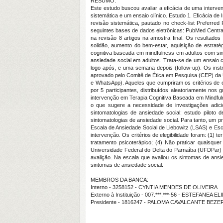
RESUMO:
Este estudo buscou avaliar a eficácia de uma interv
sistemática e um ensaio clínico. Estudo 1. Eficácia d
revisão sistemática, pautado no check-list Preferre
seguintes bases de dados eletrônicas: PubMed Centra
na revisão 8 artigos na amostra final. Os resultado
solidão, aumento do bem-estar, aquisição de estraté
cognitiva baseada em mindfulness em adultos com sin
ansiedade social em adultos. Trata-se de um ensaio 
logo após, e uma semana depois (follow-up). Os instr
aprovado pelo Comitê de Ética em Pesquisa (CEP) da U
e WhatsApp). Aqueles que cumpriram os critérios de 
por 5 participantes, distribuídos aleatoriamente no
intervenção em Terapia Cognitiva Baseada em Mindful
o que sugere a necessidade de investigações adici
sintomatologias de ansiedade social: estudo piloto
sintomatologias de ansiedade social. Para tanto, um p
Escala de Ansiedade Social de Liebowitz (LSAS) e Esc
intervenção. Os critérios de elegibilidade foram: (1) 
tratamento psicoterápico; (4) Não praticar quaisqu
Universidade Federal do Delta do Parnaíba (UFDPar) 
avalição. Na escala que avaliou os sintomas de an
sintomas de ansiedade social.
MEMBROS DA BANCA:
Interno - 3258152 - CYNTIA MENDES DE OLIVEIRA
Externo à Instituição - 007.***.***-56 - ESTEFANEA
Presidente - 1816247 - PALOMA CAVALCANTE BEZ