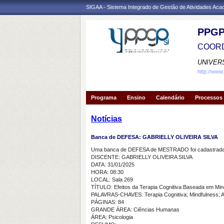
SIGAA - Sistema Integrado de Gestão de Atividades Ac
PPGP
COORD
UNIVER
http://www
Programa
Ensino
Calendário
Processos 
Notícias
Banca de DEFESA: GABRIELLY OLIVEIRA SILVA
Uma banca de DEFESA de MESTRADO foi cadastrada 
DISCENTE: GABRIELLY OLIVEIRA SILVA
DATA: 31/01/2025
HORA: 08:30
LOCAL: Sala 269
TÍTULO: Efeitos da Terapia Cognitiva Baseada em Min
PALAVRAS-CHAVES: Terapia Cognitiva; Mindfulness; A
PÁGINAS: 84
GRANDE ÁREA: Ciências Humanas
ÁREA: Psicologia