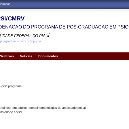
adêmicas
SI/CMRV
ENACAO DO PROGRAMA DE POS-GRADUACAO EM PSIC
SIDADE FEDERAL DO PIAUÍ
.posgraduacao.ufpi.br//ppgpsi
Seletivos
Notícias
Documentos
pelo programa.
dfulness em adultos com sintomatologias de ansiedade social
nsiedade social