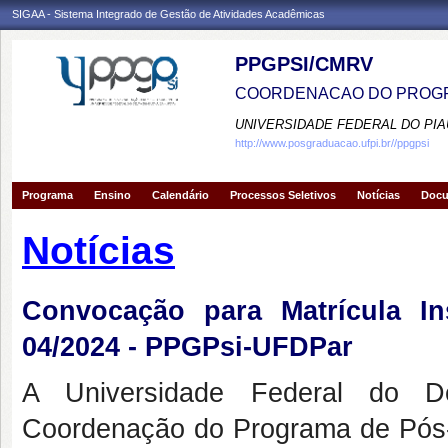
SIGAA - Sistema Integrado de Gestão de Atividades Acadêmicas
PPGPSI/CMRV
COORDENACAO DO PROGR
UNIVERSIDADE FEDERAL DO PIA
http://www.posgraduacao.ufpi.br//ppgpsi
Programa
Ensino
Calendário
Processos Seletivos
Notícias
Doc
Notícias
Convocação para Matrícula Ins
04/2024 - PPGPsi-UFDPar
A Universidade Federal do D
Coordenação do Programa de Pós