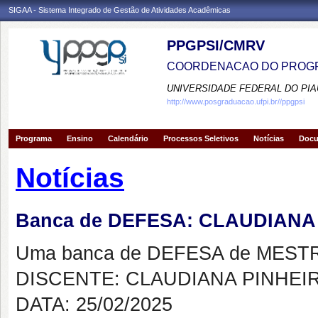
SIGAA - Sistema Integrado de Gestão de Atividades Acadêmicas
PPGPSI/CMRV
COORDENACAO DO PROGR
UNIVERSIDADE FEDERAL DO PIA
http://www.posgraduacao.ufpi.br//ppgpsi
Programa
Ensino
Calendário
Processos Seletivos
Notícias
Doc
Notícias
Banca de DEFESA: CLAUDIANA
Uma banca de DEFESA de MESTRAD
DISCENTE: CLAUDIANA PINHEIR
DATA: 25/02/2025