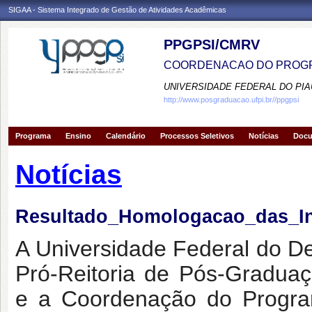
SIGAA - Sistema Integrado de Gestão de Atividades Acadêmicas
PPGPSI/CMRV
COORDENACAO DO PROGR
UNIVERSIDADE FEDERAL DO PIA
http://www.posgraduacao.ufpi.br//ppgpsi
Programa
Ensino
Calendário
Processos Seletivos
Notícias
Doc
Notícias
Resultado_Homologacao_das_In
A Universidade Federal do D
Pró-Reitoria de Pós-Gradua
e a Coordenação do Progra