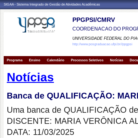
SIGAA - Sistema Integrado de Gestão de Atividades Acadêmicas
PPGPSI/CMRV
COORDENACAO DO PROGR
UNIVERSIDADE FEDERAL DO PIA
http://www.posgraduacao.ufpi.br//ppgpsi
Programa
Ensino
Calendário
Processos Seletivos
Notícias
Doc
Notícias
Banca de QUALIFICAÇÃO: MA
Uma banca de QUALIFICAÇÃO de 
DISCENTE: MARIA VERÔNICA A
DATA: 11/03/2025