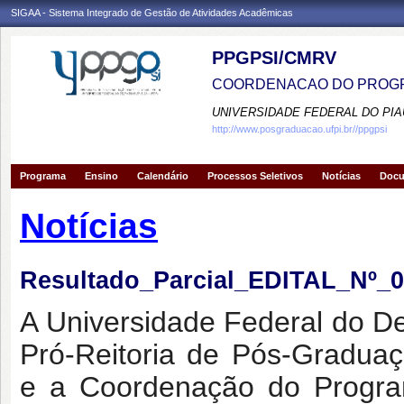
SIGAA - Sistema Integrado de Gestão de Atividades Acadêmicas
PPGPSI/CMRV
COORDENACAO DO PROGR
UNIVERSIDADE FEDERAL DO PIA
http://www.posgraduacao.ufpi.br//ppgpsi
Programa
Ensino
Calendário
Processos Seletivos
Notícias
Doc
Notícias
Resultado_Parcial_EDITAL_Nº
A Universidade Federal do D
Pró-Reitoria de Pós-Gradua
e a Coordenação do Progra