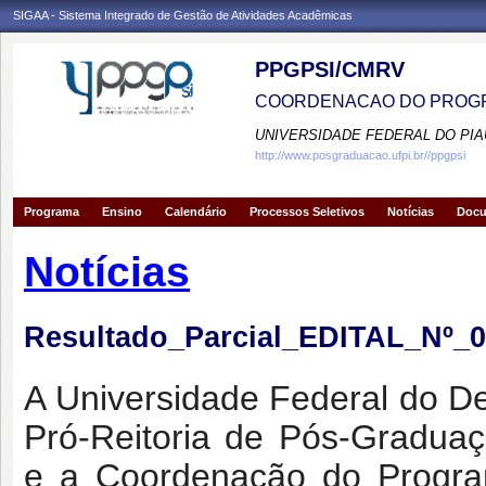
SIGAA - Sistema Integrado de Gestão de Atividades Acadêmicas
PPGPSI/CMRV
COORDENACAO DO PROGR
UNIVERSIDADE FEDERAL DO PIA
http://www.posgraduacao.ufpi.br//ppgpsi
Programa
Ensino
Calendário
Processos Seletivos
Notícias
Doc
Notícias
Resultado_Parcial_EDITAL_Nº
A Universidade Federal do D
Pró-Reitoria de Pós-Gradua
e a Coordenação do Progra