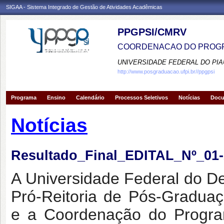
SIGAA - Sistema Integrado de Gestão de Atividades Acadêmicas
PPGPSI/CMRV
COORDENACAO DO PROGR
UNIVERSIDADE FEDERAL DO PIA
http://www.posgraduacao.ufpi.br//ppgpsi
Programa
Ensino
Calendário
Processos Seletivos
Notícias
Doc
Notícias
Resultado_Final_EDITAL_Nº_0
A Universidade Federal do D
Pró-Reitoria de Pós-Gradua
e a Coordenação do Progra