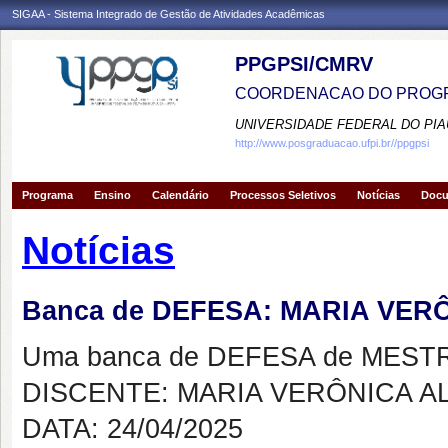
SIGAA - Sistema Integrado de Gestão de Atividades Acadêmicas
PPGPSI/CMRV
COORDENACAO DO PROGR
UNIVERSIDADE FEDERAL DO PIA
http://www.posgraduacao.ufpi.br//ppgpsi
Programa
Ensino
Calendário
Processos Seletivos
Notícias
Doc
Notícias
Banca de DEFESA: MARIA VE
Uma banca de DEFESA de MESTRAD
DISCENTE: MARIA VERÔNICA A
DATA: 24/04/2025