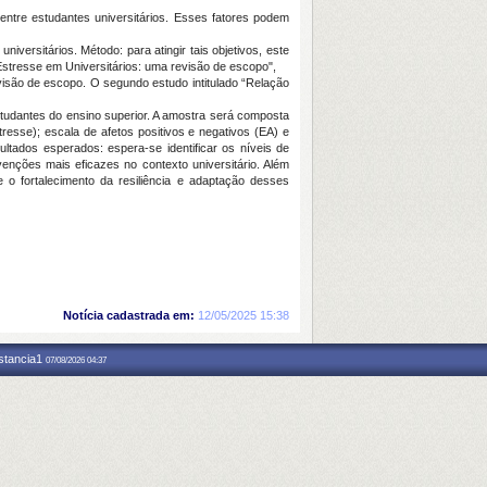
ntre estudantes universitários. Esses fatores podem
iversitários. Método: para atingir tais objetivos, este
Estresse em Universitários: uma revisão de escopo",
evisão de escopo. O segundo estudo intitulado “Relação
studantes do ensino superior. A amostra será composta
resse); escala de afetos positivos e negativos (EA) e
ultados esperados: espera-se identificar os níveis de
enções mais eficazes no contexto universitário. Além
e o fortalecimento da resiliência e adaptação desses
Notícia cadastrada em:
12/05/2025 15:38
nstancia1
07/08/2026 04:37