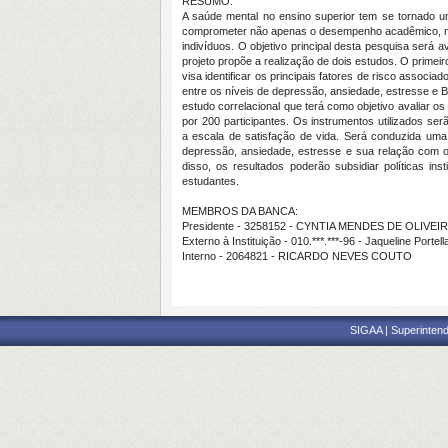
RESUMO:
A saúde mental no ensino superior tem se tornado u
comprometer não apenas o desempenho acadêmico, ma
indivíduos. O objetivo principal desta pesquisa será a
projeto propõe a realização de dois estudos. O primei
visa identificar os principais fatores de risco assoc
entre os níveis de depressão, ansiedade, estresse e B
estudo correlacional que terá como objetivo avaliar 
por 200 participantes. Os instrumentos utilizados se
a escala de satisfação de vida. Será conduzida uma a
depressão, ansiedade, estresse e sua relação com o 
disso, os resultados poderão subsidiar políticas in
estudantes.
MEMBROS DA BANCA:
Presidente - 3258152 - CYNTIA MENDES DE OLIVEI
Externo à Instituição - 010.***.***-96 - Jaqueline Porte
Interno - 2064821 - RICARDO NEVES COUTO
SIGAA | Superintend