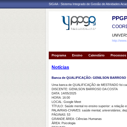
SIGAA - Sistema Integrado de Gestão de Atividades Ac
PPGP
COORD
UNIVER
http://www
Programa
Ensino
Calendário
Processos 
Notícias
Banca de QUALIFICAÇÃO: GENILSON BARROSO
Uma banca de QUALIFICAÇÃO de MESTRADO foi cada
DISCENTE: GENILSON BARROSO DA COSTA
DATA: 14/05/2025
HORA: 16:00
LOCAL: Google Meet
TÍTULO: Saúde mental no ensino superior: a relação e
PALAVRAS-CHAVES: saúde mental; universitários; depr
PÁGINAS: 53
GRANDE ÁREA: Ciências Humanas
ÁREA: Psicologia