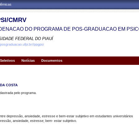
adêmicas
SI/CMRV
ENACAO DO PROGRAMA DE POS-GRADUACAO EM PSIC
SIDADE FEDERAL DO PIAUÍ
.posgraduacao.ufpi.br//ppgpsi
Seletivos
Notícias
Documentos
 DA COSTA
strada pelo programa.
ntre depressão, ansiedade, estresse e bem-estar subjetivo em estudantes universitários
essão, ansiedade, estresse; bem- estar subjetivo.