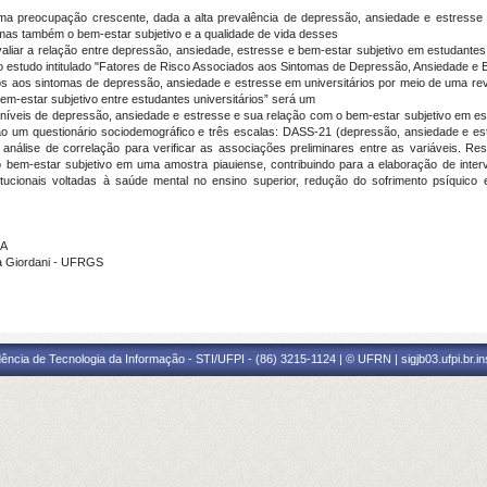
ma preocupação crescente, dada a alta prevalência de depressão, ansiedade e estresse e
s também o bem-estar subjetivo e a qualidade de vida desses
valiar a relação entre depressão, ansiedade, estresse e bem-estar subjetivo em estudantes un
ro estudo intitulado "Fatores de Risco Associados aos Sintomas de Depressão, Ansiedade e 
iados aos sintomas de depressão, ansiedade e estresse em universitários por meio de uma r
em-estar subjetivo entre estudantes universitários” será um
os níveis de depressão, ansiedade e estresse e sua relação com o bem-estar subjetivo em e
rão um questionário sociodemográfico e três escalas: DASS-21 (depressão, ansiedade e est
nálise de correlação para verificar as associações preliminares entre as variáveis. Res
bem-estar subjetivo em uma amostra piauiense, contribuindo para a elaboração de interv
stitucionais voltadas à saúde mental no ensino superior, redução do sofrimento psíquico 
RA
lla Giordani - UFRGS
ência de Tecnologia da Informação - STI/UFPI - (86) 3215-1124 | © UFRN | sigjb03.ufpi.br.i