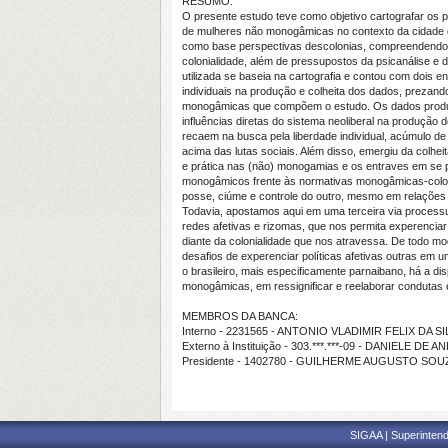
RESUMO:
O presente estudo teve como objetivo cartografar os 
de mulheres não monogâmicas no contexto da cidade d
como base perspectivas descolonias, compreendendo
colonialidade, além de pressupostos da psicanálise e da
utilizada se baseia na cartografia e contou com dois e
individuais na produção e colheita dos dados, prezand
monogâmicas que compõem o estudo. Os dados produ
influências diretas do sistema neoliberal na produção d
recaem na busca pela liberdade individual, acúmulo de 
acima das lutas sociais. Além disso, emergiu da colhei
e prática nas (não) monogamias e os entraves em se 
monogâmicos frente às normativas monogâmicas-colo
posse, ciúme e controle do outro, mesmo em relações
Todavia, apostamos aqui em uma terceira via processual,
redes afetivas e rizomas, que nos permita experenciar 
diante da colonialidade que nos atravessa. De todo m
desafios de experenciar políticas afetivas outras em
o brasileiro, mais especificamente parnaibano, há a di
monogâmicas, em ressignificar e reelaborar condutas e
MEMBROS DA BANCA:
Interno - 2231565 - ANTONIO VLADIMIR FELIX DA SI
Externo à Instituição - 303.***.***-09 - DANIELE 
Presidente - 1402780 - GUILHERME AUGUSTO SO
SIGAA | Superintend