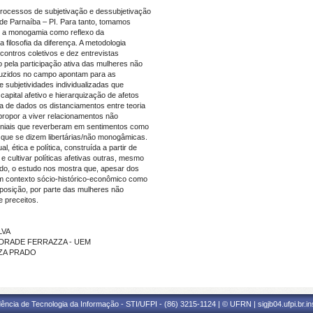
processos de subjetivação e dessubjetivação
e Parnaíba – PI. Para tanto, tomamos
 a monogamia como reflexo da
 filosofia da diferença. A metodologia
ncontros coletivos e dez entrevistas
o pela participação ativa das mulheres não
zidos no campo apontam para as
e subjetividades individualizadas que
capital afetivo e hierarquização de afetos
ta de dados os distanciamentos entre teoria
propor a viver relacionamentos não
niais que reverberam em sentimentos como
 que se dizem libertárias/não monogâmicas.
 ética e política, construída a partir de
e cultivar políticas afetivas outras, mesmo
odo, o estudo nos mostra que, apesar dos
 um contexto sócio-histórico-econômico como
sposição, por parte das mulheres não
 preceitos.
LVA
DE ANDRADE FERRAZZA - UEM
UZA PRADO
ência de Tecnologia da Informação - STI/UFPI - (86) 3215-1124 | © UFRN | sigjb04.ufpi.br.i