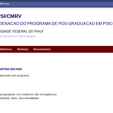
adêmicas
SI/CMRV
ENACAO DO PROGRAMA DE POS-GRADUACAO EM PSIC
SIDADE FEDERAL DO PIAUÍ
.posgraduacao.ufpi.br//ppgpsi
Seletivos
Notícias
Documentos
ARTINS BECKER
strada pelo programa.
 cartografando com mulheres não monogâmicas
idade; afeto; descolonialidade.