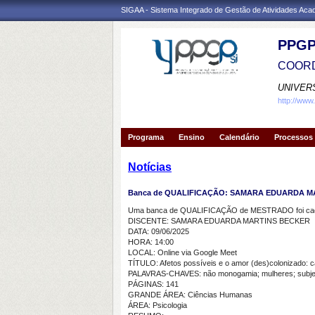
SIGAA - Sistema Integrado de Gestão de Atividades Ac
PPGP
COORD
UNIVER
http://www
Programa
Ensino
Calendário
Processos 
Notícias
Banca de QUALIFICAÇÃO: SAMARA EDUARDA M
Uma banca de QUALIFICAÇÃO de MESTRADO foi cada
DISCENTE: SAMARA EDUARDA MARTINS BECKER
DATA: 09/06/2025
HORA: 14:00
LOCAL: Online via Google Meet
TÍTULO: Afetos possíveis e o amor (des)colonizado:
PALAVRAS-CHAVES: não monogamia; mulheres; subjetiv
PÁGINAS: 141
GRANDE ÁREA: Ciências Humanas
ÁREA: Psicologia