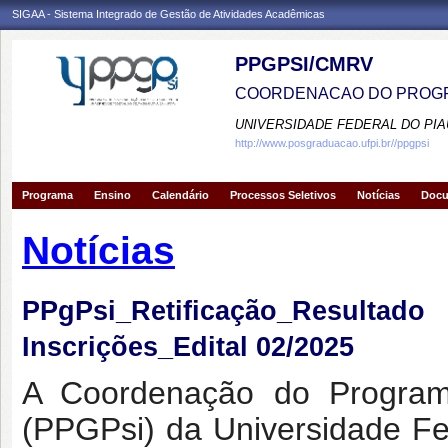
SIGAA - Sistema Integrado de Gestão de Atividades Acadêmicas
PPGPSI/CMRV
COORDENACAO DO PROGR
UNIVERSIDADE FEDERAL DO PIA
http://www.posgraduacao.ufpi.br//ppgpsi
Programa
Ensino
Calendário
Processos Seletivos
Notícias
Doc
Notícias
PPgPsi_Retificação_Resulta
Inscrições_Edital 02/2025
A Coordenação do Program
(PPGPsi) da Universidade Fe