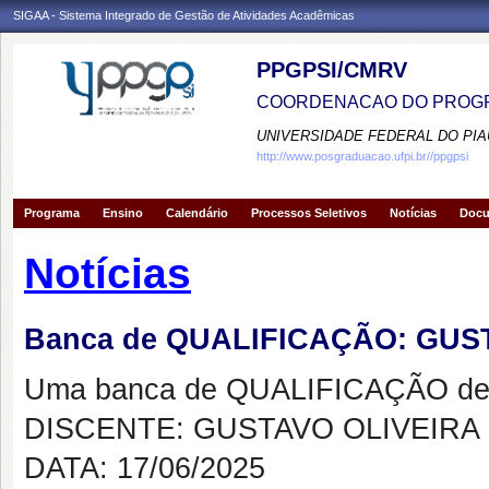
SIGAA - Sistema Integrado de Gestão de Atividades Acadêmicas
PPGPSI/CMRV
COORDENACAO DO PROGR
UNIVERSIDADE FEDERAL DO PIA
http://www.posgraduacao.ufpi.br//ppgpsi
Programa
Ensino
Calendário
Processos Seletivos
Notícias
Doc
Notícias
Banca de QUALIFICAÇÃO: GUS
Uma banca de QUALIFICAÇÃO de 
DISCENTE: GUSTAVO OLIVEIRA
DATA: 17/06/2025