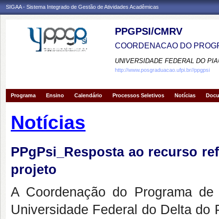
SIGAA - Sistema Integrado de Gestão de Atividades Acadêmicas
PPGPSI/CMRV
COORDENACAO DO PROGR
UNIVERSIDADE FEDERAL DO PIA
http://www.posgraduacao.ufpi.br//ppgpsi
Programa
Ensino
Calendário
Processos Seletivos
Notícias
Doc
Notícias
PPgPsi_Resposta ao recurso refe
projeto
A Coordenação do Programa de 
Universidade Federal do Delta do