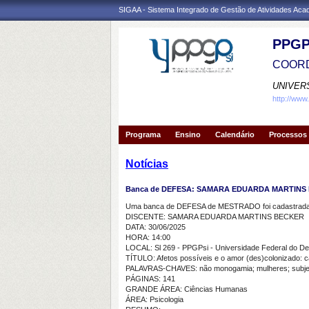
SIGAA - Sistema Integrado de Gestão de Atividades Ac
PPGP
COORD
UNIVER
http://www
Programa
Ensino
Calendário
Processos 
Notícias
Banca de DEFESA: SAMARA EDUARDA MARTINS
Uma banca de DEFESA de MESTRADO foi cadastrada 
DISCENTE: SAMARA EDUARDA MARTINS BECKER
DATA: 30/06/2025
HORA: 14:00
LOCAL: Sl 269 - PPGPsi - Universidade Federal do De
TÍTULO: Afetos possíveis e o amor (des)colonizado:
PALAVRAS-CHAVES: não monogamia; mulheres; subjetiv
PÁGINAS: 141
GRANDE ÁREA: Ciências Humanas
ÁREA: Psicologia