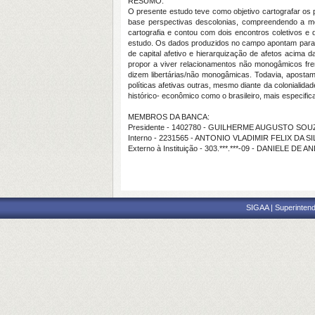
RESUMO:
O presente estudo teve como objetivo cartografar os
base perspectivas descolonias, compreendendo a mono
cartografia e contou com dois encontros coletivos e
estudo. Os dados produzidos no campo apontam para as 
de capital afetivo e hierarquização de afetos acima 
propor a viver relacionamentos não monogâmicos fr
dizem libertárias/não monogâmicas. Todavia, apostamos
políticas afetivas outras, mesmo diante da colonialid
histórico- econômico como o brasileiro, mais especifi
MEMBROS DA BANCA:
Presidente - 1402780 - GUILHERME AUGUSTO SO
Interno - 2231565 - ANTONIO VLADIMIR FELIX DA SI
Externo à Instituição - 303.***.***-09 - DANIELE 
SIGAA | Superintend