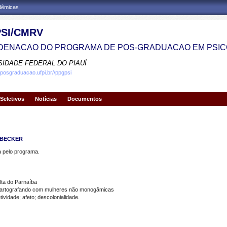
adêmicas
SI/CMRV
ENACAO DO PROGRAMA DE POS-GRADUACAO EM PSIC
SIDADE FEDERAL DO PIAUÍ
.posgraduacao.ufpi.br//ppgpsi
Seletivos
Notícias
Documentos
 BECKER
pelo programa.
lta do Parnaíba
 cartografando com mulheres não monogâmicas
idade; afeto; descolonialidade.