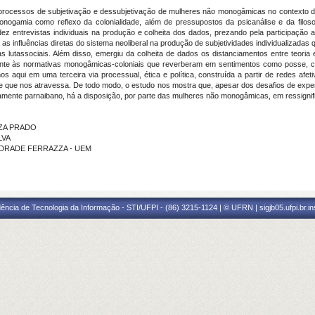
 processos de subjetivação e dessubjetivação de mulheres não monogâmicas no contexto 
gamia como reflexo da colonialidade, além de pressupostos da psicanálise e da filosofi
 dez entrevistas individuais na produção e colheita dos dados, prezando pela participa
influências diretas do sistema neoliberal na produção de subjetividades individualizadas 
das lutassociais. Além disso, emergiu da colheita de dados os distanciamentos entre teor
ente às normativas monogâmicas-coloniais que reverberam em sentimentos como posse, c
 aqui em uma terceira via processual, ética e política, construída a partir de redes afet
ade que nos atravessa. De todo modo, o estudo nos mostra que, apesar dos desafios de exper
camente parnaibano, há a disposição, por parte das mulheres não monogâmicas, em ressignifi
UZA PRADO
LVA
DE ANDRADE FERRAZZA - UEM
ência de Tecnologia da Informação - STI/UFPI - (86) 3215-1124 | © UFRN | sigjb05.ufpi.br.i