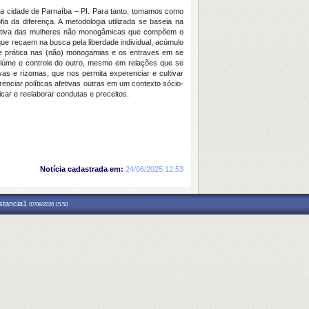
da cidade de Parnaíba – PI. Para tanto, tomamos como
a da diferença. A metodologia utilizada se baseia na
ção ativa das mulheres não monogâmicas que compõem o
que recaem na busca pela liberdade individual, acúmulo
ia e prática nas (não) monogamias e os entraves em se
iúme e controle do outro, mesmo em relações que se
ivas e rizomas, que nos permita experenciar e cultivar
enciar políticas afetivas outras em um contexto sócio-
car e reelaborar condutas e preceitos.
Notícia cadastrada em:
24/06/2025 12:53
nstancia1
07/08/2026 15:50