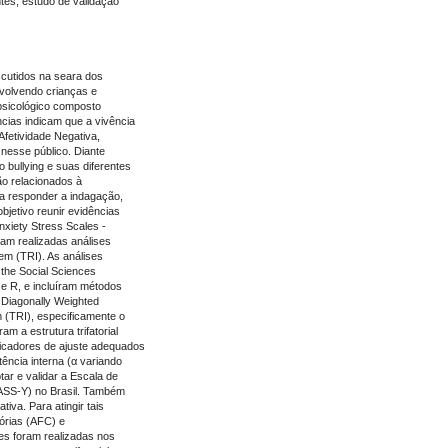
es, estudo de validação
scutidos na seara dos
volvendo crianças e
 psicológico composto
cias indicam que a vivência
Afetividade Negativa,
 nesse público. Diante
 bullying e suas diferentes
ão relacionados à
ra responder a indagação,
bjetivo reunir evidências
nxiety Stress Scales -
ram realizadas análises
tem (TRI). As análises
 the Social Sciences
 e R, e incluíram métodos
r Diagonally Weighted
 (TRI), especificamente o
 a estrutura trifatorial
dicadores de ajuste adequados
ência interna (α variando
tar e validar a Escala de
ASS-Y) no Brasil. Também
tiva. Para atingir tais
tórias (AFC) e
es foram realizadas nos