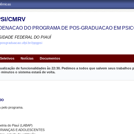
adêmicas
SI/CMRV
ENACAO DO PROGRAMA DE POS-GRADUACAO EM PSIC
SIDADE FEDERAL DO PIAUÍ
.posgraduacao.ufpi.br//ppgpsi
Seletivos
Notícias
Documentos
ualização de funcionalidades às 22:30. Pedimos a todos que salvem seus trabalhos p
inutos o sistema estará de volta.
UJO
pelo programa.
etria do Piauí (LABAP)
 CRIANÇAS E ADOLESCENTES