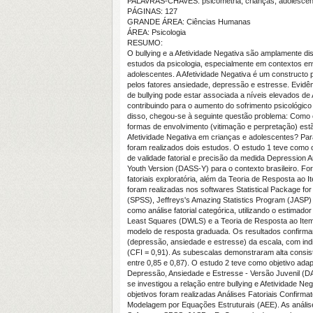
PALAVRAS-CHAVES: psicometria, crianças, adolescent
PÁGINAS: 127
GRANDE ÁREA: Ciências Humanas
ÁREA: Psicologia
RESUMO:
O bullying e a Afetividade Negativa são amplamente di
estudos da psicologia, especialmente em contextos en
adolescentes. A Afetividade Negativa é um constructo
pelos fatores ansiedade, depressão e estresse. Evidên
de bullying pode estar associada a níveis elevados de 
contribuindo para o aumento do sofrimento psicológico
disso, chegou-se à seguinte questão problema: Como o
formas de envolvimento (vitimação e perpretação) est
Afetividade Negativa em crianças e adolescentes? Pa
foram realizados dois estudos. O estudo 1 teve como o
de validade fatorial e precisão da medida Depression A
Youth Version (DASS-Y) para o contexto brasileiro. Fo
fatoriais exploratória, além da Teoria de Resposta ao I
foram realizadas nos softwares Statistical Package for
(SPSS), Jeffreys's Amazing Statistics Program (JASP)
como análise fatorial categórica, utilizando o estimado
Least Squares (DWLS) e a Teoria de Resposta ao Item
modelo de resposta graduada. Os resultados confirmaram
(depressão, ansiedade e estresse) da escala, com in
(CFI = 0,91). As subescalas demonstraram alta consist
entre 0,85 e 0,87). O estudo 2 teve como objetivo adap
Depressão, Ansiedade e Estresse - Versão Juvenil (D
se investigou a relação entre bullying e Afetividade Nega
objetivos foram realizadas Análises Fatoriais Confirma
Modelagem por Equações Estruturais (AEE). As anális