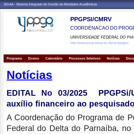
SIGAA - Sistema Integrado de Gestão de Atividades Acadêmicas
PPGPSI/CMRV
COORDENACAO DO PROGR
UNIVERSIDADE FEDERAL DO PIA
http://www.posgraduacao.ufpi.br//ppgpsi
Programa
Ensino
Calendário
Processos Seletivos
Notícias
Doc
Notícias
EDITAL No 03/2025  PPGPSi/U
auxílio financeiro ao pesquisad
A Coordenação do Programa de Pó
Federal do Delta do Parnaíba, no 