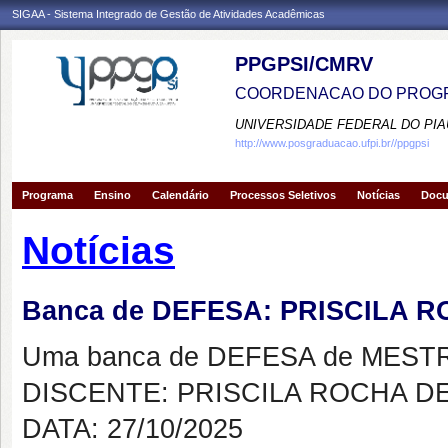
SIGAA - Sistema Integrado de Gestão de Atividades Acadêmicas
PPGPSI/CMRV
COORDENACAO DO PROGR
UNIVERSIDADE FEDERAL DO PIA
http://www.posgraduacao.ufpi.br//ppgpsi
Programa
Ensino
Calendário
Processos Seletivos
Notícias
Doc
Notícias
Banca de DEFESA: PRISCILA 
Uma banca de DEFESA de MESTRAD
DISCENTE: PRISCILA ROCHA D
DATA: 27/10/2025